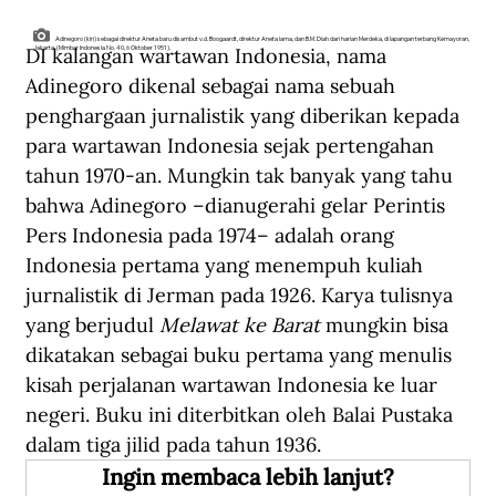
Adinegoro (kiri) sebagai direktur Aneta baru disambut v.d. Boogaardt, direktur Aneta lama, dan B.M. Diah dari harian Merdeka, di lapangan terbang Kemayoran,
DI kalangan wartawan Indonesia, nama 
Jakarta. (Mimbar Indonesia No. 40, 6 Oktober 1951).
Adinegoro dikenal sebagai nama sebuah 
penghargaan jurnalistik yang diberikan kepada 
para wartawan Indonesia sejak pertengahan 
tahun 1970-an. Mungkin tak banyak yang tahu 
bahwa Adinegoro –dianugerahi gelar Perintis 
Pers Indonesia pada 1974– adalah orang 
Indonesia pertama yang menempuh kuliah 
jurnalistik di Jerman pada 1926. Karya tulisnya 
yang berjudul 
Melawat ke Barat
 mungkin bisa 
dikatakan sebagai buku pertama yang menulis 
kisah perjalanan wartawan Indonesia ke luar 
negeri. Buku ini diterbitkan oleh Balai Pustaka 
dalam tiga jilid pada tahun 1936.
Ingin membaca lebih lanjut?