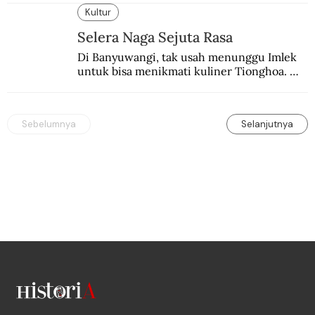
Yunani.
Kultur
Selera Naga Sejuta Rasa
Di Banyuwangi, tak usah menunggu Imlek 
untuk bisa menikmati kuliner Tionghoa. 
Ada pasar kuliner khas yang digelar tiap 
pekan.
Sebelumnya
Selanjutnya