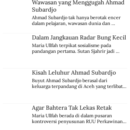
Wawasan yang Menggugah Ahmad
Subardjo
Dalam Jangkauan Radar Bung Kecil
Ahmad Subardjo tak hanya berotak encer 
dalam pelajaran, wawasan dunia dan 
kesadaran kebangsaannya tumbuh berkat 
Jules Verne, Multatuli, hingga Sun Yat-sen.
Dalam Jangkauan Radar Bung Kecil
Maria Ullfah terpikat sosialisme pada 
pandangan pertama. Sutan Sjahrir jadi 
comblangnya.
Kisah Leluhur Ahmad Subardjo
Buyut Ahmad Subardjo berasal dari 
keluarga terpandang di Aceh yang terlibat 
persaingan kekuasaan. Dia memilih 
merantau ke Jawa dan menjadi pemuka 
agama Islam. Anaknya mengikuti jejaknya.
Agar Bahtera Tak Lekas Retak
Maria Ullfah berada di dalam pusaran 
kontroversi penyusunan RUU Perkawinan. 
Berbuah manis walau penuh kompromi.