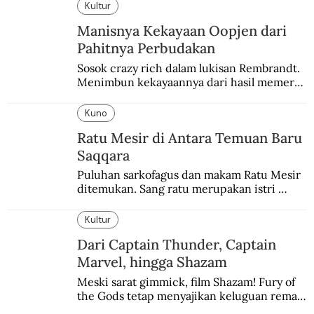
Kultur
Manisnya Kekayaan Oopjen dari
Pahitnya Perbudakan
Sosok crazy rich dalam lukisan Rembrandt. 
Menimbun kekayaannya dari hasil memeras 
keringat para budak.
Kuno
Ratu Mesir di Antara Temuan Baru
Saqqara
Puluhan sarkofagus dan makam Ratu Mesir 
ditemukan. Sang ratu merupakan istri 
sekaligus putri salah satu firaun yang 
sebelumnya keberadaannya tak pernah 
Kultur
diketahui.
Dari Captain Thunder, Captain
Marvel, hingga Shazam
Meski sarat gimmick, film Shazam! Fury of 
the Gods tetap menyajikan keluguan remaja 
yang menyimpan kekuatan para dewa 