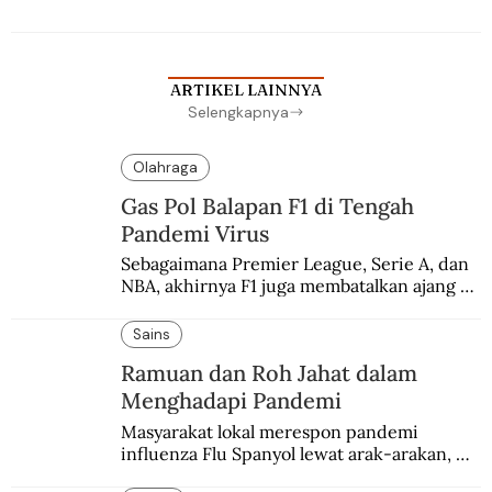
ARTIKEL LAINNYA
Selengkapnya
Olahraga
Gas Pol Balapan F1 di Tengah
Pandemi Virus
Sebagaimana Premier League, Serie A, dan 
NBA, akhirnya F1 juga membatalkan ajang 
balapannya. Menghindari pengalaman 
enam dekade lampau.
Sains
Ramuan dan Roh Jahat dalam
Menghadapi Pandemi
Masyarakat lokal merespon pandemi 
influenza Flu Spanyol lewat arak-arakan, 
sesajen, dan ramuan jamu tradisional.