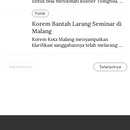
untuk bisa menikmati kuliner Tionghoa. 
Ada pasar kuliner khas yang digelar tiap 
pekan.
Politik
Korem Bantah Larang Seminar di
Malang
Korem Kota Malang menyampaikan 
klarifikasi sanggahannya telah melarang 
seminar sejarah di Universitas Negeri 
Malang.
Sebelumnya
Selanjutnya