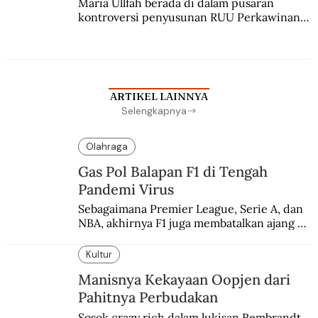
Maria Ullfah berada di dalam pusaran 
kontroversi penyusunan RUU Perkawinan. 
Berbuah manis walau penuh kompromi.
ARTIKEL LAINNYA
Selengkapnya
Olahraga
Gas Pol Balapan F1 di Tengah
Pandemi Virus
Sebagaimana Premier League, Serie A, dan 
NBA, akhirnya F1 juga membatalkan ajang 
balapannya. Menghindari pengalaman 
enam dekade lampau.
Kultur
Manisnya Kekayaan Oopjen dari
Pahitnya Perbudakan
Sosok crazy rich dalam lukisan Rembrandt. 