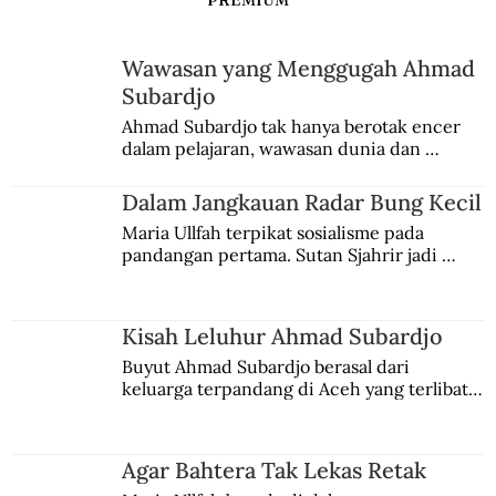
Wawasan yang Menggugah Ahmad
Subardjo
Awal Keterlibatan Australia dalam
Ahmad Subardjo tak hanya berotak encer 
dalam pelajaran, wawasan dunia dan 
Sengketa Indonesia-Belanda
kesadaran kebangsaannya tumbuh berkat 
Jules Verne, Multatuli, hingga Sun Yat-sen.
Dalam Jangkauan Radar Bung Kecil
Maria Ullfah terpikat sosialisme pada 
pandangan pertama. Sutan Sjahrir jadi 
comblangnya.
Kisah Leluhur Ahmad Subardjo
Buyut Ahmad Subardjo berasal dari 
keluarga terpandang di Aceh yang terlibat 
persaingan kekuasaan. Dia memilih 
merantau ke Jawa dan menjadi pemuka 
agama Islam. Anaknya mengikuti jejaknya.
Agar Bahtera Tak Lekas Retak