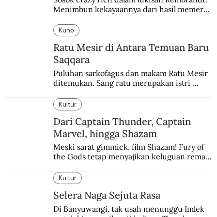
Menimbun kekayaannya dari hasil memeras 
keringat para budak.
Kuno
Ratu Mesir di Antara Temuan Baru
Saqqara
Puluhan sarkofagus dan makam Ratu Mesir 
ditemukan. Sang ratu merupakan istri 
sekaligus putri salah satu firaun yang 
sebelumnya keberadaannya tak pernah 
Kultur
diketahui.
Dari Captain Thunder, Captain
Marvel, hingga Shazam
Meski sarat gimmick, film Shazam! Fury of 
the Gods tetap menyajikan keluguan remaja 
yang menyimpan kekuatan para dewa 
Yunani.
Kultur
Selera Naga Sejuta Rasa
Di Banyuwangi, tak usah menunggu Imlek 