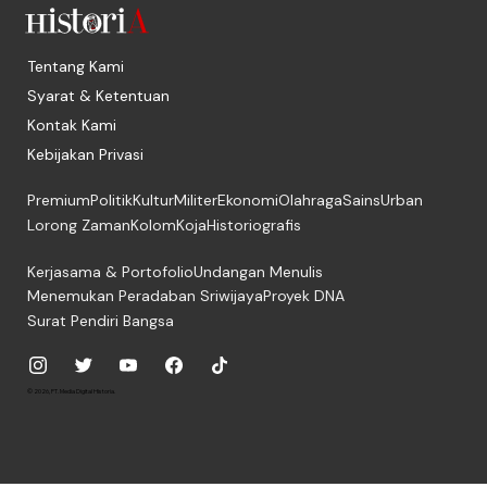
Tentang Kami
Syarat & Ketentuan
Kontak Kami
Kebijakan Privasi
Premium
Politik
Kultur
Militer
Ekonomi
Olahraga
Sains
Urban
Lorong Zaman
Kolom
Koja
Historiografis
Kerjasama & Portofolio
Undangan Menulis
Menemukan Peradaban Sriwijaya
Proyek DNA
Surat Pendiri Bangsa
© 2026, PT. Media Digital Historia.