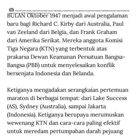
Richard Clarence Kirby, wakil Australia dalam Komisi Tiga Negara, mengumumkan tercapainya kesepakatan Indonesia dan Belanda di atas kapal USS Renville
BULAN Oktober 1947 menjadi awal pengalaman 
pada 17 Januari 1948. (70yearsindonesiaaustralia.com).
baru bagi Richard C. Kirby dari Australia, Paul 
van Zeeland dari Belgia, dan Frank Graham 
dari Amerika Serikat. Mereka anggota Komisi 
Tiga Negara (KTN) yang terbentuk atas 
prakarsa Dewan Keamanan Persatuan Bangsa-
Bangsa (PBB) untuk menyelesaikan konflik 
bersenjata Indonesia dan Belanda.
Ketiganya mengadakan serangkaian pertemuan 
maraton di berbagai tempat: dari Lake Success 
(AS), Sydney (Australia), sampai Jakarta 
(Indonesia). Ketiganya berupaya merumuskan 
wewenang KTN dan cara-cara paling efektif 
untuk meredam pertumpahan darah pejuang 