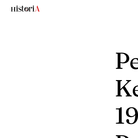
Pe
K
1