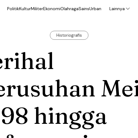
Politik
Kultur
Militer
Ekonomi
Olahraga
Sains
Urban
Lainnya
Historiografis
rihal
erusuhan Me
998 hingga