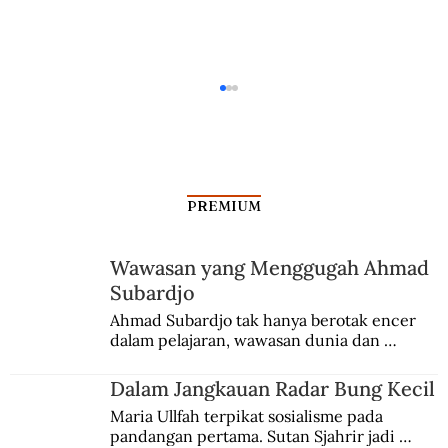
PREMIUM
Pilot Bumiputra Pertama
Wawasan yang Menggugah Ahmad
Subardjo
Ahmad Subardjo tak hanya berotak encer 
dalam pelajaran, wawasan dunia dan 
kesadaran kebangsaannya tumbuh berkat 
Jules Verne, Multatuli, hingga Sun Yat-sen.
Dalam Jangkauan Radar Bung Kecil
Maria Ullfah terpikat sosialisme pada 
pandangan pertama. Sutan Sjahrir jadi 