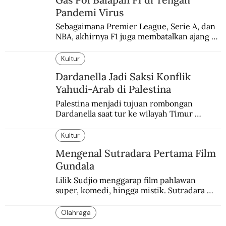
Pandemi Virus
Sebagaimana Premier League, Serie A, dan 
NBA, akhirnya F1 juga membatalkan ajang 
balapannya. Menghindari pengalaman 
enam dekade lampau.
Kultur
Dardanella Jadi Saksi Konflik
Yahudi-Arab di Palestina
Palestina menjadi tujuan rombongan 
Dardanella saat tur ke wilayah Timur 
Tengah. Di sana mereka menjadi saksi 
ketegangan antara orang Yahudi dan 
Kultur
penduduk Arab.
Mengenal Sutradara Pertama Film
Gundala
Lilik Sudjio menggarap film pahlawan 
super, komedi, hingga mistik. Sutradara 
terbaik yang kurang dilirik.
Olahraga