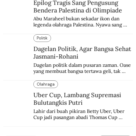
Epilog Tragis Sang Pengusung
Bendera Palestina di Olimpiade
Abu Maraheel bukan sekadar ikon dan 
legenda olahraga Palestina. Nyawa sang 
Olimpian tak tertolong setelah Israel 
memblokade Rafah.
Politik
Dagelan Politik, Agar Bangsa Sehat
Jasmani-Rohani
Dagelan politik dalam pusaran zaman. Oase 
yang membuat bangsa tertawa geli, tak 
melulu nyeri.
Olahraga
Uber Cup, Lambang Supremasi
Bulutangkis Putri
Lahir dari buah pikiran Betty Uber, Uber 
Cup jadi pasangan abadi Thomas Cup 
sebagai kejuaraan yang paling sarat gengsi.