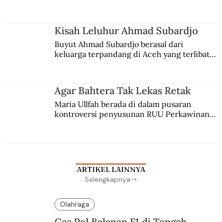
comblangnya.
Kisah Leluhur Ahmad Subardjo
Buyut Ahmad Subardjo berasal dari 
keluarga terpandang di Aceh yang terlibat 
persaingan kekuasaan. Dia memilih 
merantau ke Jawa dan menjadi pemuka 
agama Islam. Anaknya mengikuti jejaknya.
Agar Bahtera Tak Lekas Retak
Maria Ullfah berada di dalam pusaran 
kontroversi penyusunan RUU Perkawinan. 
Berbuah manis walau penuh kompromi.
ARTIKEL LAINNYA
Selengkapnya
Olahraga
Gas Pol Balapan F1 di Tengah