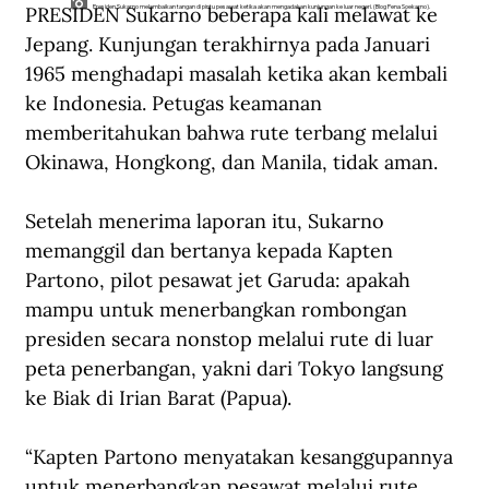
PRESIDEN Sukarno beberapa kali melawat ke 
Presiden Sukarno melambaikan tangan di pintu pesawat ketika akan mengadakan kunjungan ke luar negeri. (Blog Pena Soekarno).
Jepang. Kunjungan terakhirnya pada Januari 
1965 menghadapi masalah ketika akan kembali 
ke Indonesia. Petugas keamanan 
memberitahukan bahwa rute terbang melalui 
Okinawa, Hongkong, dan Manila, tidak aman.
Setelah menerima laporan itu, Sukarno 
memanggil dan bertanya kepada Kapten 
Partono, pilot pesawat jet Garuda: apakah 
mampu untuk menerbangkan rombongan 
presiden secara nonstop melalui rute di luar 
peta penerbangan, yakni dari Tokyo langsung 
ke Biak di Irian Barat (Papua).
“Kapten Partono menyatakan kesanggupannya 
untuk menerbangkan pesawat melalui rute 