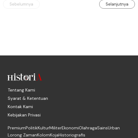
Sebelumnya
Selanjutnya
Tentang Kami
Syarat & Ketentuan
Kontak Kami
Kebijakan Privasi
Premium
Politik
Kultur
Militer
Ekonomi
Olahraga
Sains
Urban
Lorong Zaman
Kolom
Koja
Historiografis