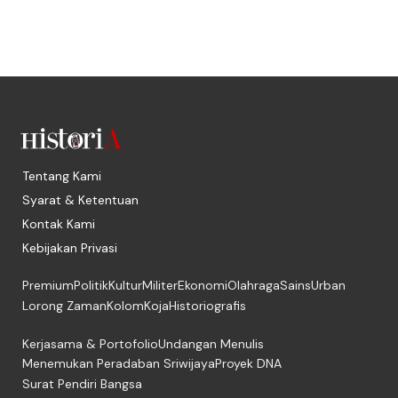
Tentang Kami
Syarat & Ketentuan
Kontak Kami
Kebijakan Privasi
Premium
Politik
Kultur
Militer
Ekonomi
Olahraga
Sains
Urban
Lorong Zaman
Kolom
Koja
Historiografis
Kerjasama & Portofolio
Undangan Menulis
Menemukan Peradaban Sriwijaya
Proyek DNA
Surat Pendiri Bangsa