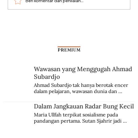
Beri komentar dan penilaian...
Teknologi Radar di Microwave
PREMIUM
Wawasan yang Menggugah Ahmad
Subardjo
Ahmad Subardjo tak hanya berotak encer 
dalam pelajaran, wawasan dunia dan 
kesadaran kebangsaannya tumbuh berkat 
Jules Verne, Multatuli, hingga Sun Yat-sen.
Dalam Jangkauan Radar Bung Kecil
Maria Ullfah terpikat sosialisme pada 
pandangan pertama. Sutan Sjahrir jadi 
comblangnya.