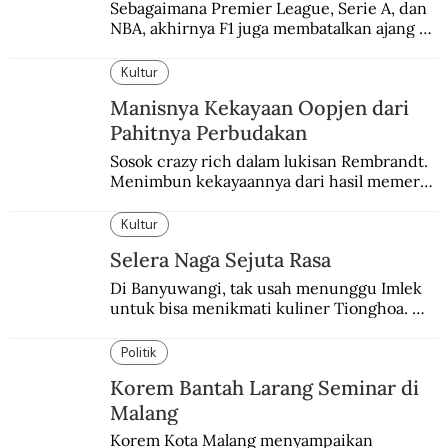
Sebagaimana Premier League, Serie A, dan 
NBA, akhirnya F1 juga membatalkan ajang 
balapannya. Menghindari pengalaman 
enam dekade lampau.
Kultur
Manisnya Kekayaan Oopjen dari
Pahitnya Perbudakan
Sosok crazy rich dalam lukisan Rembrandt. 
Menimbun kekayaannya dari hasil memeras 
keringat para budak.
Kultur
Selera Naga Sejuta Rasa
Di Banyuwangi, tak usah menunggu Imlek 
untuk bisa menikmati kuliner Tionghoa. 
Ada pasar kuliner khas yang digelar tiap 
pekan.
Politik
Korem Bantah Larang Seminar di
Malang
Korem Kota Malang menyampaikan 