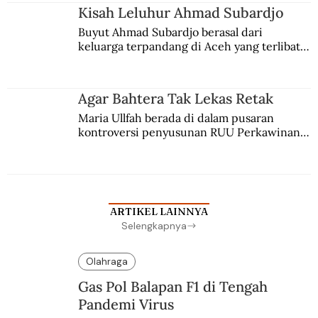
Kisah Leluhur Ahmad Subardjo
Buyut Ahmad Subardjo berasal dari 
keluarga terpandang di Aceh yang terlibat 
persaingan kekuasaan. Dia memilih 
merantau ke Jawa dan menjadi pemuka 
agama Islam. Anaknya mengikuti jejaknya.
Agar Bahtera Tak Lekas Retak
Maria Ullfah berada di dalam pusaran 
kontroversi penyusunan RUU Perkawinan. 
Berbuah manis walau penuh kompromi.
ARTIKEL LAINNYA
Selengkapnya
Olahraga
Gas Pol Balapan F1 di Tengah
Pandemi Virus