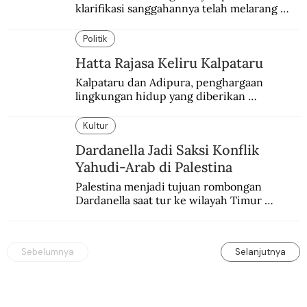
klarifikasi sanggahannya telah melarang 
seminar sejarah di Universitas Negeri 
Malang.
Politik
Hatta Rajasa Keliru Kalpataru
Kalpataru dan Adipura, penghargaan 
lingkungan hidup yang diberikan 
pemerintah setiap tahun kepada dua pihak 
yang berbeda.
Kultur
Dardanella Jadi Saksi Konflik
Yahudi-Arab di Palestina
Palestina menjadi tujuan rombongan 
Dardanella saat tur ke wilayah Timur 
Tengah. Di sana mereka menjadi saksi 
ketegangan antara orang Yahudi dan 
penduduk Arab.
Sebelumnya
Selanjutnya