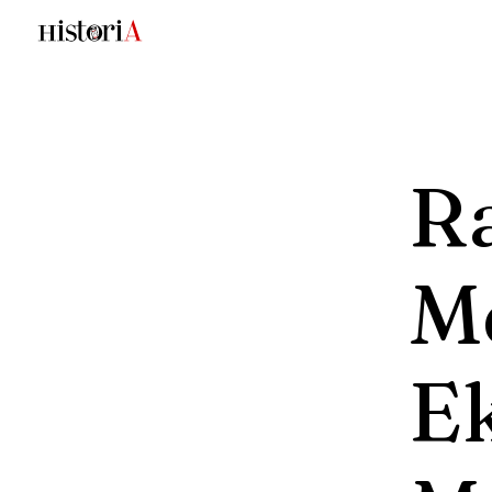
R
M
E