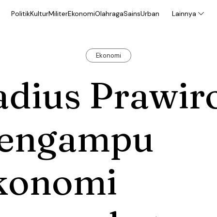
Politik
Kultur
Militer
Ekonomi
Olahraga
Sains
Urban
Lainnya
Ekonomi
adius Prawir
engampu
konomi