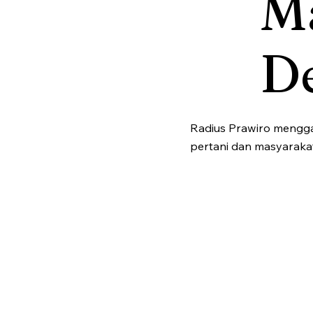
M
D
Radius Prawiro mengga
pertani dan masyarakat