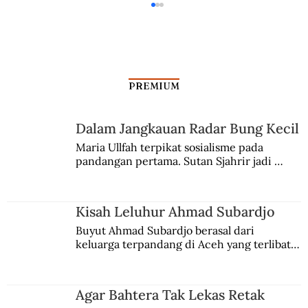
PREMIUM
Dalam Jangkauan Radar Bung Kecil
Maria Ullfah terpikat sosialisme pada 
pandangan pertama. Sutan Sjahrir jadi 
Darah dan Air Mata Long March
comblangnya.
Siliwangi
Kisah Leluhur Ahmad Subardjo
Buyut Ahmad Subardjo berasal dari 
keluarga terpandang di Aceh yang terlibat 
persaingan kekuasaan. Dia memilih 
merantau ke Jawa dan menjadi pemuka 
agama Islam. Anaknya mengikuti jejaknya.
Agar Bahtera Tak Lekas Retak