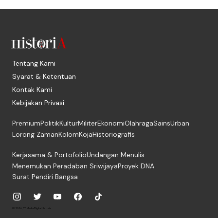
Tentang Kami
Syarat & Ketentuan
Kontak Kami
Kebijakan Privasi
Premium
Politik
Kultur
Militer
Ekonomi
Olahraga
Sains
Urban
Lorong Zaman
Kolom
Koja
Historiografis
Kerjasama & Portofolio
Undangan Menulis
Menemukan Peradaban Sriwijaya
Proyek DNA
Surat Pendiri Bangsa
© 2026, PT. Media Digital Historia.