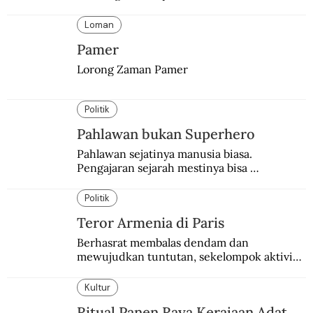
orang berbondong-bondong pulang 
kampung lebih awal.
Loman
Pamer
Lorong Zaman Pamer
Politik
Pahlawan bukan Superhero
Pahlawan sejatinya manusia biasa. 
Pengajaran sejarah mestinya bisa 
menghadirkan sosok humanisnya.
Politik
Teror Armenia di Paris
Berhasrat membalas dendam dan 
mewujudkan tuntutan, sekelompok aktivis 
garis keras Armenia mengebom bandara di 
Paris.
Kultur
Ritual Panen Raya Kerajaan Adat