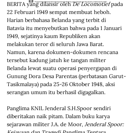
BERITA yang dilansir oleh 
De Locomotief
 pada 
Prajurit Divisi Siliwangi dan keluarga bersiap hijrah ke Jawa Tengah dan Yogyakarta. (Nationaal Archief).
22 Februari 1949 sempat membuat heboh. 
Harian berbahasa Belanda yang terbit di 
Batavia itu menyebutkan bahwa pada 1 Januari 
1949, sejatinya kaum Republiken akan 
melakukan teror di seluruh Jawa Barat. 
Namun, karena dokumen-dokumen rencana 
tersebut kadung jatuh ke tangan militer 
Belanda lewat suatu operasi penyergapan di 
Gunung Dora Desa Parentas (perbatasan Garut-
Tasikmalaya) pada 25-26 Oktober 1948, aksi 
serangan umum itu berhasil digagalkan.
Panglima KNIL Jenderal S.H.Spoor sendiri 
diberitakan naik pitam. Dalam buku karya 
sejarawan militer J.A. de Moor, 
Jenderal Spoor: 
Kejayaan dan Tragedi Panglima Tentara 