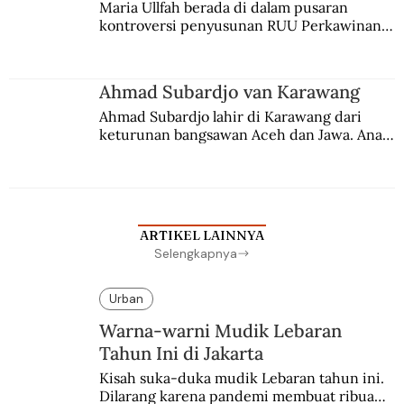
Maria Ullfah berada di dalam pusaran 
kontroversi penyusunan RUU Perkawinan. 
Berbuah manis walau penuh kompromi.
Ahmad Subardjo van Karawang
Ahmad Subardjo lahir di Karawang dari 
keturunan bangsawan Aceh dan Jawa. Anak 
kesayangan mantri polisi ini pindah ke 
Batavia untuk melanjutkan pendidikan di 
sekolah Belanda.
ARTIKEL LAINNYA
Selengkapnya
Urban
Warna-warni Mudik Lebaran
Tahun Ini di Jakarta
Kisah suka-duka mudik Lebaran tahun ini. 
Dilarang karena pandemi membuat ribuan 