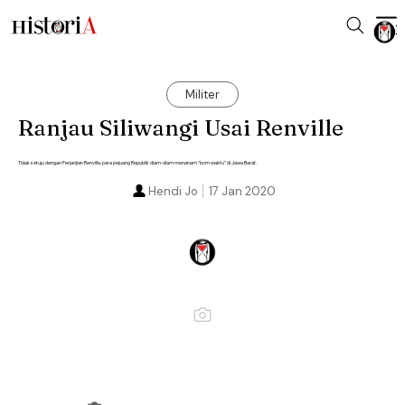
Militer
Ranjau Siliwangi Usai Renville
Tidak setuju dengan Perjanjian Renville, para pejuang Republik diam-diam menanam “bom waktu” di Jawa Barat.
Hendi Jo
17 Jan 2020