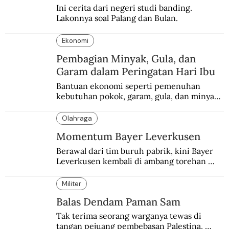
Ini cerita dari negeri studi banding. 
Lakonnya soal Palang dan Bulan.
Ekonomi
Pembagian Minyak, Gula, dan
Garam dalam Peringatan Hari Ibu
Bantuan ekonomi seperti pemenuhan 
kebutuhan pokok, garam, gula, dan minyak 
menjadi salah satu perhatian dalam 
peringatan Hari Ibu.
Olahraga
Momentum Bayer Leverkusen
Berawal dari tim buruh pabrik, kini Bayer 
Leverkusen kembali di ambang torehan 
“treble”. Sempat diejek dengan julukan 
“Neverkusen”.
Militer
Balas Dendam Paman Sam
Tak terima seorang warganya tewas di 
tangan pejuang pembebasan Palestina, 