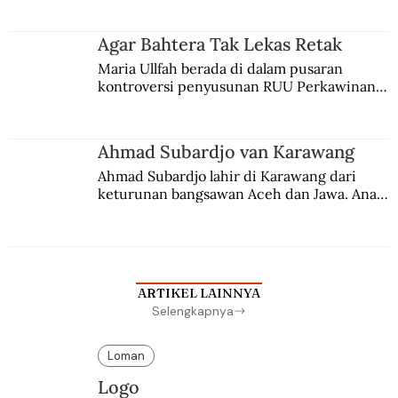
merantau ke Jawa dan menjadi pemuka 
agama Islam. Anaknya mengikuti jejaknya.
Agar Bahtera Tak Lekas Retak
Maria Ullfah berada di dalam pusaran 
kontroversi penyusunan RUU Perkawinan. 
Berbuah manis walau penuh kompromi.
Ahmad Subardjo van Karawang
Ahmad Subardjo lahir di Karawang dari 
keturunan bangsawan Aceh dan Jawa. Anak 
kesayangan mantri polisi ini pindah ke 
Batavia untuk melanjutkan pendidikan di 
sekolah Belanda.
ARTIKEL LAINNYA
Selengkapnya
Loman
Logo