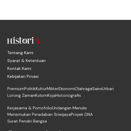
Tentang Kami
Syarat & Ketentuan
Kontak Kami
Kebijakan Privasi
Premium
Politik
Kultur
Militer
Ekonomi
Olahraga
Sains
Urban
Lorong Zaman
Kolom
Koja
Historiografis
Kerjasama & Portofolio
Undangan Menulis
Menemukan Peradaban Sriwijaya
Proyek DNA
Surat Pendiri Bangsa