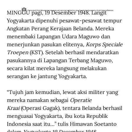
MINGGU pagi, 19 Desember 1948. Langit 
Para prajurit Divisi Siliwangi dan keluarga saat siap-siap berhijrah ke Jawa Tengah dan Yogyakarta (Arsip Nasional Belanda)
Yogyakarta dipenuhi pesawat-pesawat tempur 
Angkatan Perang Kerajaan Belanda. Mereka 
menembaki Lapangan Udara Maguwo dan 
menerjunkan pasukan elitenya, 
Korps Speciale 
Troepen
 (KST). Setelah berhasil mendaratkan 
pasukannya di Lapangan Terbang Maguwo, 
secara kilat mereka langsung melakukan 
serangan ke jantung Yogyakarta.
“Tujuh jam kemudian, lewat aksi militer yang 
mereka namakan sebagai 
Operatie 
Kraai
 (Operasi Gagak), tentara Belanda berhasil 
menguasai Yogyakarta, ibu kota Republik 
Indonesia saat itu…” tulis Himawan Soetanto 
dalam 
Yogyakarta 19 Desember 1948.