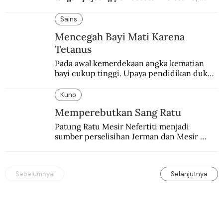
pemerintahan Ronald Reagan melakukan 
pembalasan.
Sains
Mencegah Bayi Mati Karena
Tetanus
Pada awal kemerdekaan angka kematian 
bayi cukup tinggi. Upaya pendidikan dukun 
pun dilakukan lewat Proyek Serpong.
Kuno
Memperebutkan Sang Ratu
Patung Ratu Mesir Nefertiti menjadi 
sumber perselisihan Jerman dan Mesir 
selama puluhan tahun.
Sebelumnya
Selanjutnya