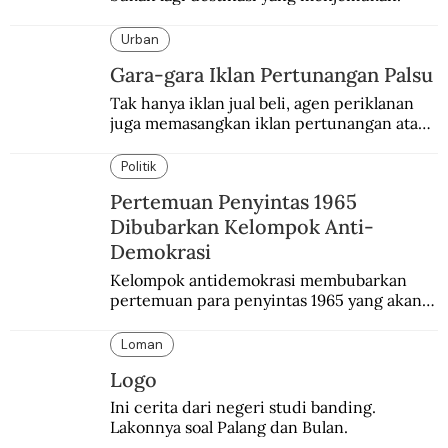
Urban
Gara-gara Iklan Pertunangan Palsu
Tak hanya iklan jual beli, agen periklanan 
juga memasangkan iklan pertunangan atau 
pernikahan. Ini kisah Hamid yang 
memasang iklan pertunangan palsu.
Politik
Pertemuan Penyintas 1965
Dibubarkan Kelompok Anti-
Demokrasi
Kelompok antidemokrasi membubarkan 
pertemuan para penyintas 1965 yang akan 
mengikuti simposium nasional yang bakal 
diselenggarakan pemerintah.
Loman
Logo
Ini cerita dari negeri studi banding. 
Lakonnya soal Palang dan Bulan.