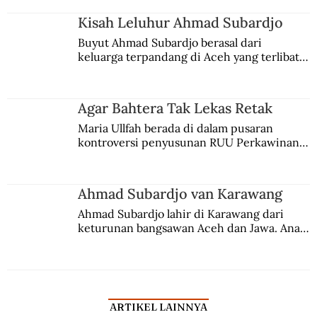
Kisah Leluhur Ahmad Subardjo
Buyut Ahmad Subardjo berasal dari 
keluarga terpandang di Aceh yang terlibat 
persaingan kekuasaan. Dia memilih 
merantau ke Jawa dan menjadi pemuka 
agama Islam. Anaknya mengikuti jejaknya.
Agar Bahtera Tak Lekas Retak
Maria Ullfah berada di dalam pusaran 
kontroversi penyusunan RUU Perkawinan. 
Berbuah manis walau penuh kompromi.
Ahmad Subardjo van Karawang
Ahmad Subardjo lahir di Karawang dari 
keturunan bangsawan Aceh dan Jawa. Anak 
kesayangan mantri polisi ini pindah ke 
Batavia untuk melanjutkan pendidikan di 
sekolah Belanda.
ARTIKEL LAINNYA