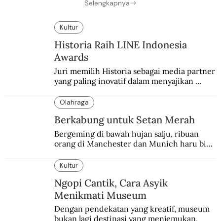
Selengkapnya
Kultur
Historia Raih LINE Indonesia
Awards
Juri memilih Historia sebagai media partner 
yang paling inovatif dalam menyajikan 
konten sejarah populer
Olahraga
Berkabung untuk Setan Merah
Bergeming di bawah hujan salju, ribuan 
orang di Manchester dan Munich haru biru 
mengenang 60 tahun tragedi yang 
menimpa MU.
Kultur
Ngopi Cantik, Cara Asyik
Menikmati Museum
Dengan pendekatan yang kreatif, museum 
bukan lagi destinasi yang menjemukan.