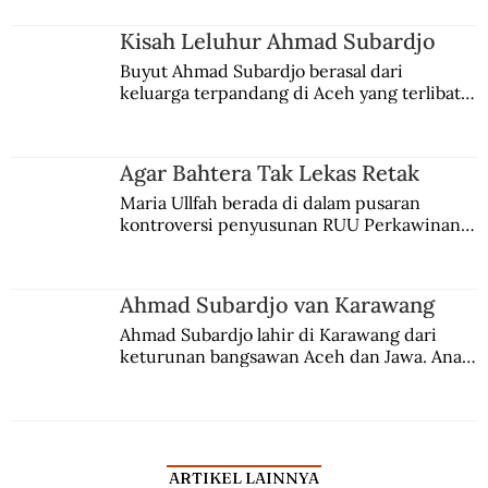
Kisah Leluhur Ahmad Subardjo
Buyut Ahmad Subardjo berasal dari 
keluarga terpandang di Aceh yang terlibat 
persaingan kekuasaan. Dia memilih 
merantau ke Jawa dan menjadi pemuka 
agama Islam. Anaknya mengikuti jejaknya.
Agar Bahtera Tak Lekas Retak
Maria Ullfah berada di dalam pusaran 
kontroversi penyusunan RUU Perkawinan. 
Berbuah manis walau penuh kompromi.
Ahmad Subardjo van Karawang
Ahmad Subardjo lahir di Karawang dari 
keturunan bangsawan Aceh dan Jawa. Anak 
kesayangan mantri polisi ini pindah ke 
Batavia untuk melanjutkan pendidikan di 
sekolah Belanda.
ARTIKEL LAINNYA