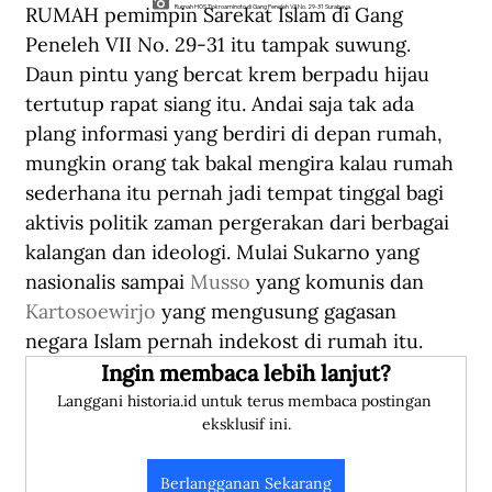
RUMAH pemimpin Sarekat Islam di Gang 
Rumah HOS Tjokroaminoto di Gang Peneleh VII No. 29-31 Surabaya.
Peneleh VII No. 29-31 itu tampak suwung. 
Daun pintu yang bercat krem berpadu hijau 
tertutup rapat siang itu. Andai saja tak ada 
plang informasi yang berdiri di depan rumah, 
mungkin orang tak bakal mengira kalau rumah 
sederhana itu pernah jadi tempat tinggal bagi 
aktivis politik zaman pergerakan dari berbagai 
kalangan dan ideologi. Mulai Sukarno yang 
nasionalis sampai 
Musso
 yang komunis dan 
Kartosoewirjo
 yang mengusung gagasan 
negara Islam pernah indekost di rumah itu.
Ingin membaca lebih lanjut?
Langgani historia.id untuk terus membaca postingan 
eksklusif ini.
Berlangganan Sekarang