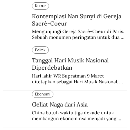
Kultur
Kontemplasi Nan Sunyi di Gereja
Sacrè-Coeur
Mengunjungi Gereja Sacrè-Coeur di Paris. 
Sebuah monumen peringatan untuk dua 
peristiwa yang memukul kaum Katolik 
Prancis.
Politik
Tanggal Hari Musik Nasional
Diperdebatkan
Hari lahir WR Supratman 9 Maret 
ditetapkan sebagai Hari Musik Nasional. 
Padahal tanggal itu masih diperdebatkan.
Ekonomi
Geliat Naga dari Asia
China butuh waktu tiga dekade untuk 
membangun ekonominya menjadi yang 
terpesat di dunia.