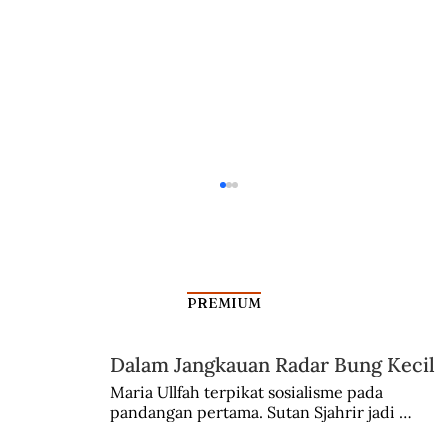
PREMIUM
Dalam Jangkauan Radar Bung Kecil
Maria Ullfah terpikat sosialisme pada 
pandangan pertama. Sutan Sjahrir jadi 
Polemik “Bersiap” dan Meremehkan
comblangnya.
Sudut Pandang Indonesia