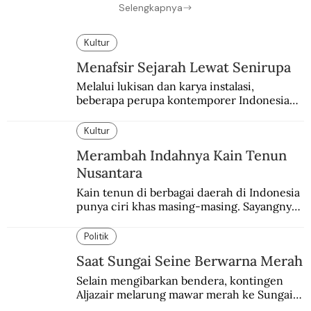
Selengkapnya
Kultur
Menafsir Sejarah Lewat Senirupa
Melalui lukisan dan karya instalasi,
beberapa perupa kontemporer Indonesia
merayakan 70 tahun kemerdekaan
Indonesia.
Kultur
Merambah Indahnya Kain Tenun
Nusantara
Kain tenun di berbagai daerah di Indonesia 
punya ciri khas masing-masing. Sayangnya, 
pendataan tentang para perajinnya masih 
belum memadai.
Politik
Saat Sungai Seine Berwarna Merah
Selain mengibarkan bendera, kontingen 
Aljazair melarung mawar merah ke Sungai 
Seine yang jadi saksi Pembantaian Paris.