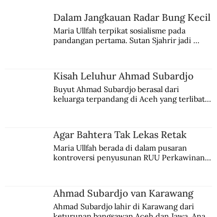
Dalam Jangkauan Radar Bung Kecil
Aksi Koboi Jenderal Moestopo
Maria Ullfah terpikat sosialisme pada 
pandangan pertama. Sutan Sjahrir jadi 
comblangnya.
Kisah Leluhur Ahmad Subardjo
Buyut Ahmad Subardjo berasal dari 
keluarga terpandang di Aceh yang terlibat 
persaingan kekuasaan. Dia memilih 
merantau ke Jawa dan menjadi pemuka 
agama Islam. Anaknya mengikuti jejaknya.
Agar Bahtera Tak Lekas Retak
Maria Ullfah berada di dalam pusaran 
kontroversi penyusunan RUU Perkawinan. 
Berbuah manis walau penuh kompromi.
Ahmad Subardjo van Karawang
Ahmad Subardjo lahir di Karawang dari 
keturunan bangsawan Aceh dan Jawa. Anak 