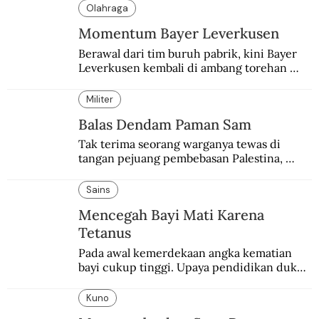
peringatan Hari Ibu.
Olahraga
Momentum Bayer Leverkusen
Berawal dari tim buruh pabrik, kini Bayer 
Leverkusen kembali di ambang torehan 
“treble”. Sempat diejek dengan julukan 
“Neverkusen”.
Militer
Balas Dendam Paman Sam
Tak terima seorang warganya tewas di 
tangan pejuang pembebasan Palestina, 
pemerintahan Ronald Reagan melakukan 
pembalasan.
Sains
Mencegah Bayi Mati Karena
Tetanus
Pada awal kemerdekaan angka kematian 
bayi cukup tinggi. Upaya pendidikan dukun 
pun dilakukan lewat Proyek Serpong.
Kuno