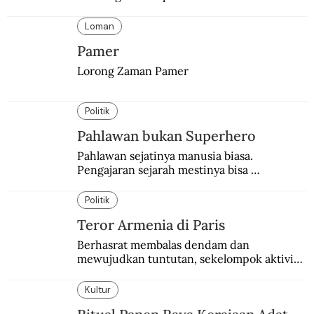
orang berbondong-bondong pulang 
kampung lebih awal.
Loman
Pamer
Lorong Zaman Pamer
Politik
Pahlawan bukan Superhero
Pahlawan sejatinya manusia biasa. 
Pengajaran sejarah mestinya bisa 
menghadirkan sosok humanisnya.
Politik
Teror Armenia di Paris
Berhasrat membalas dendam dan 
mewujudkan tuntutan, sekelompok aktivis 
garis keras Armenia mengebom bandara di 
Paris.
Kultur