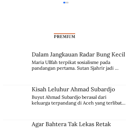
PREMIUM
Dalam Jangkauan Radar Bung Kecil
Gempa Bumi Terbesar di Indonesia
Maria Ullfah terpikat sosialisme pada 
pandangan pertama. Sutan Sjahrir jadi 
comblangnya.
Kisah Leluhur Ahmad Subardjo
Buyut Ahmad Subardjo berasal dari 
keluarga terpandang di Aceh yang terlibat 
persaingan kekuasaan. Dia memilih 
merantau ke Jawa dan menjadi pemuka 
agama Islam. Anaknya mengikuti jejaknya.
Agar Bahtera Tak Lekas Retak