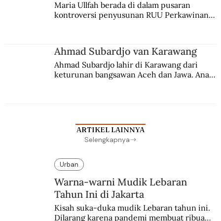
Maria Ullfah berada di dalam pusaran 
kontroversi penyusunan RUU Perkawinan. 
Berbuah manis walau penuh kompromi.
Ahmad Subardjo van Karawang
Ahmad Subardjo lahir di Karawang dari 
keturunan bangsawan Aceh dan Jawa. Anak 
kesayangan mantri polisi ini pindah ke 
Batavia untuk melanjutkan pendidikan di 
sekolah Belanda.
ARTIKEL LAINNYA
Selengkapnya
Urban
Warna-warni Mudik Lebaran
Tahun Ini di Jakarta
Kisah suka-duka mudik Lebaran tahun ini. 
Dilarang karena pandemi membuat ribuan 