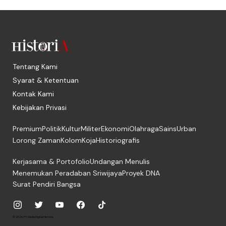
Tentang Kami
Syarat & Ketentuan
Kontak Kami
Kebijakan Privasi
Premium
Politik
Kultur
Militer
Ekonomi
Olahraga
Sains
Urban
Lorong Zaman
Kolom
Koja
Historiografis
Kerjasama & Portofolio
Undangan Menulis
Menemukan Peradaban Sriwijaya
Proyek DNA
Surat Pendiri Bangsa
© 2026, PT. Media Digital Historia.