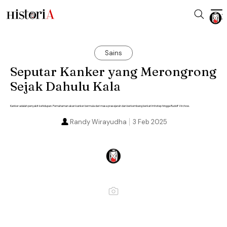
Sains
Seputar Kanker yang Merongrong
Sejak Dahulu Kala
Kanker adalah penyakit kehidupan. Pemahaman akan kanker bermula dari masa prasejarah dan berkembang berkat Imhotep hingga Rudolf Virchow.
Randy Wirayudha
3 Feb 2025