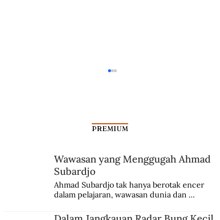
PREMIUM
Kanker Masa Prasejarah
Wawasan yang Menggugah Ahmad
Subardjo
Ahmad Subardjo tak hanya berotak encer 
dalam pelajaran, wawasan dunia dan 
kesadaran kebangsaannya tumbuh berkat 
Jules Verne, Multatuli, hingga Sun Yat-sen.
Dalam Jangkauan Radar Bung Kecil