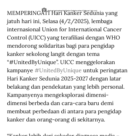
MEMPERINGATI Hari Kanker Sedunia yang 
Ilustrasi peringatan Hari Kanker Sedunia setiap 4 Februari. (uicc.org).
jatuh hari ini, Selasa (4/2/2025), lembaga 
internasional Union for International Cancer 
Control (UICC) yang terafiliasi dengan WHO 
mendorong solidaritas bagi para pengidap 
kanker sekolong langit dengan tema 
“#UnitedByUnique”. UICC menggelorakan 
kampanye 
#UnitedByUnique
 untuk peringatan 
Hari Kanker Sedunia 2025-2027 dengan latar 
belakang dan pendekatan yang lebih personal. 
Kampanyenya mengeksplorasi dimensi-
dimensi berbeda dan cara-cara baru demi 
membuat perbedaan di antara para pengidap 
kanker dan orang-orang di sekitarnya.
“Kanker lebih dari sekadar diagnosa medis – 