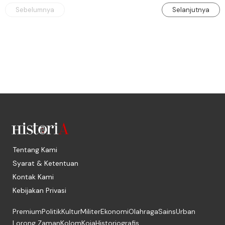
Sebelumnya
Selanjutnya
Tentang Kami
Syarat & Ketentuan
Kontak Kami
Kebijakan Privasi
Premium
Politik
Kultur
Militer
Ekonomi
Olahraga
Sains
Urban
Lorong Zaman
Kolom
Koja
Historiografis