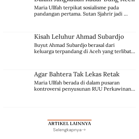
Maria Ullfah terpikat sosialisme pada 
pandangan pertama. Sutan Sjahrir jadi 
comblangnya.
Kisah Leluhur Ahmad Subardjo
Buyut Ahmad Subardjo berasal dari 
keluarga terpandang di Aceh yang terlibat 
persaingan kekuasaan. Dia memilih 
merantau ke Jawa dan menjadi pemuka 
agama Islam. Anaknya mengikuti jejaknya.
Agar Bahtera Tak Lekas Retak
Maria Ullfah berada di dalam pusaran 
kontroversi penyusunan RUU Perkawinan. 
Berbuah manis walau penuh kompromi.
ARTIKEL LAINNYA
Selengkapnya