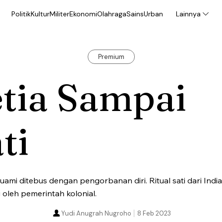
Politik
Kultur
Militer
Ekonomi
Olahraga
Sains
Urban
Lainnya
Premium
tia Sampai
ti
uami ditebus dengan pengorbanan diri. Ritual sati dari India 
 oleh pemerintah kolonial.
Yudi Anugrah Nugroho
8 Feb 2023