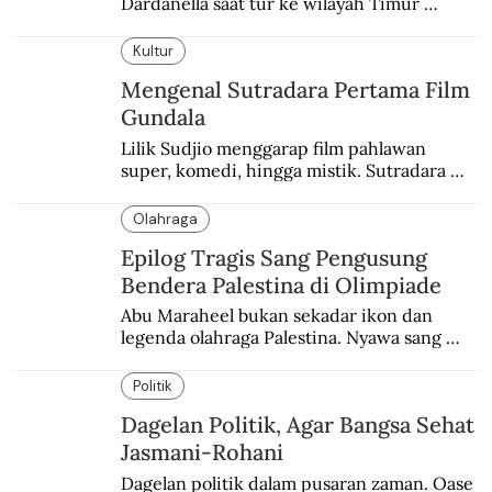
Dardanella saat tur ke wilayah Timur 
Tengah. Di sana mereka menjadi saksi 
ketegangan antara orang Yahudi dan 
Kultur
penduduk Arab.
Mengenal Sutradara Pertama Film
Gundala
Lilik Sudjio menggarap film pahlawan 
super, komedi, hingga mistik. Sutradara 
terbaik yang kurang dilirik.
Olahraga
Epilog Tragis Sang Pengusung
Bendera Palestina di Olimpiade
Abu Maraheel bukan sekadar ikon dan 
legenda olahraga Palestina. Nyawa sang 
Olimpian tak tertolong setelah Israel 
memblokade Rafah.
Politik
Dagelan Politik, Agar Bangsa Sehat
Jasmani-Rohani
Dagelan politik dalam pusaran zaman. Oase 