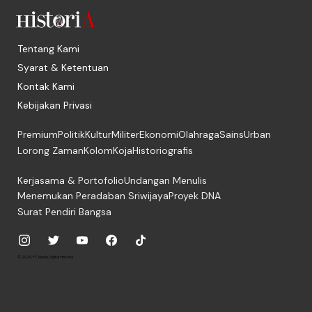
Tentang Kami
Syarat & Ketentuan
Kontak Kami
Kebijakan Privasi
Premium
Politik
Kultur
Militer
Ekonomi
Olahraga
Sains
Urban
Lorong Zaman
Kolom
Koja
Historiografis
Kerjasama & Portofolio
Undangan Menulis
Menemukan Peradaban Sriwijaya
Proyek DNA
Surat Pendiri Bangsa
© 2026, PT. Media Digital Historia.