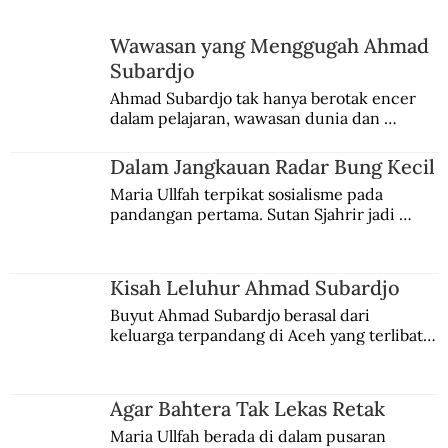
Wawasan yang Menggugah Ahmad
Subardjo
Perjalanan Hidup Mar’ie Muhammad,
Ahmad Subardjo tak hanya berotak encer 
dalam pelajaran, wawasan dunia dan 
Menteri Keuangan Berjuluk “Mr. Clean”
kesadaran kebangsaannya tumbuh berkat 
Jules Verne, Multatuli, hingga Sun Yat-sen.
Dalam Jangkauan Radar Bung Kecil
Maria Ullfah terpikat sosialisme pada 
pandangan pertama. Sutan Sjahrir jadi 
comblangnya.
Kisah Leluhur Ahmad Subardjo
Buyut Ahmad Subardjo berasal dari 
keluarga terpandang di Aceh yang terlibat 
persaingan kekuasaan. Dia memilih 
merantau ke Jawa dan menjadi pemuka 
agama Islam. Anaknya mengikuti jejaknya.
Agar Bahtera Tak Lekas Retak
Maria Ullfah berada di dalam pusaran 