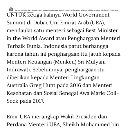
Tiga menteri keuangan Indonesia yang mendapat penghargaan dunia. Kiri-kanan: Sri Mulyani Indrawati, Mar'ie Muhammad, dan J.B. Sumarlin. Foto: World
UNTUK ketiga kalinya World Government 
Government Summit dan Wikipedia.
Summit di Dubai, Uni Emirat Arab (UEA), 
mendaulat satu menteri sebagai Best Minister 
in the World Award atau Penghargaan Menteri 
Terbaik Dunia. Indonesia patut berbangga 
karena tahun ini penghargaan itu jatuh kepada 
Menteri Keuangan (Menkeu) Sri Mulyani 
Indrawati. Sebelumnya, penghargaan itu 
diberikan kepada Menteri Lingkungan 
Australia Greg Hunt pada 2016 dan Menteri 
Kesehatan dan Sosial Senegal Awa Marie Coll-
Seck pada 2017.
Emir UEA merangkap Wakil Presiden dan 
Perdana Menteri UEA, Sheikh Mohammed bin 