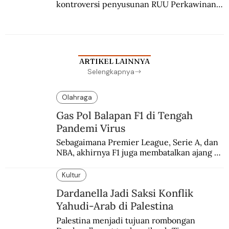
kontroversi penyusunan RUU Perkawinan. 
Berbuah manis walau penuh kompromi.
ARTIKEL LAINNYA
Selengkapnya
Olahraga
Gas Pol Balapan F1 di Tengah
Pandemi Virus
Sebagaimana Premier League, Serie A, dan 
NBA, akhirnya F1 juga membatalkan ajang 
balapannya. Menghindari pengalaman 
enam dekade lampau.
Kultur
Dardanella Jadi Saksi Konflik
Yahudi-Arab di Palestina
Palestina menjadi tujuan rombongan 