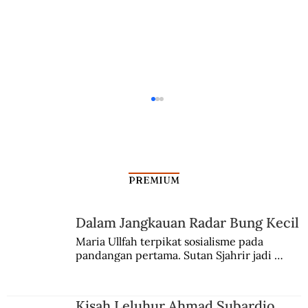
PREMIUM
Salim Said Meninggal Dunia
Dalam Jangkauan Radar Bung Kecil
Maria Ullfah terpikat sosialisme pada 
pandangan pertama. Sutan Sjahrir jadi 
comblangnya.
Kisah Leluhur Ahmad Subardjo