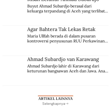
Buyut Ahmad Subardjo berasal dari 
keluarga terpandang di Aceh yang terlibat 
persaingan kekuasaan. Dia memilih 
merantau ke Jawa dan menjadi pemuka 
agama Islam. Anaknya mengikuti jejaknya.
Agar Bahtera Tak Lekas Retak
Maria Ullfah berada di dalam pusaran 
kontroversi penyusunan RUU Perkawinan. 
Berbuah manis walau penuh kompromi.
Ahmad Subardjo van Karawang
Ahmad Subardjo lahir di Karawang dari 
keturunan bangsawan Aceh dan Jawa. Anak 
kesayangan mantri polisi ini pindah ke 
Batavia untuk melanjutkan pendidikan di 
sekolah Belanda.
ARTIKEL LAINNYA
Selengkapnya