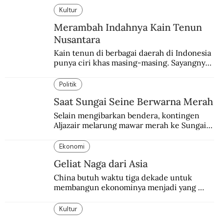
Kultur
Merambah Indahnya Kain Tenun
Nusantara
Kain tenun di berbagai daerah di Indonesia 
punya ciri khas masing-masing. Sayangnya, 
pendataan tentang para perajinnya masih 
belum memadai.
Politik
Saat Sungai Seine Berwarna Merah
Selain mengibarkan bendera, kontingen 
Aljazair melarung mawar merah ke Sungai 
Seine yang jadi saksi Pembantaian Paris.
Ekonomi
Geliat Naga dari Asia
China butuh waktu tiga dekade untuk 
membangun ekonominya menjadi yang 
terpesat di dunia.
Kultur