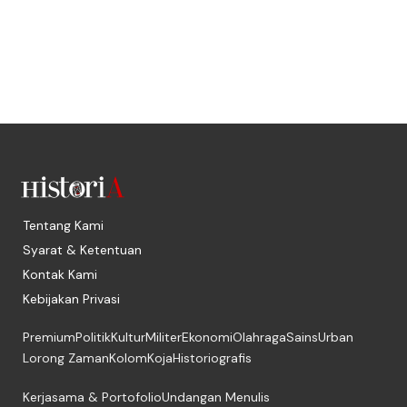
Tentang Kami
Syarat & Ketentuan
Kontak Kami
Kebijakan Privasi
Premium
Politik
Kultur
Militer
Ekonomi
Olahraga
Sains
Urban
Lorong Zaman
Kolom
Koja
Historiografis
Kerjasama & Portofolio
Undangan Menulis