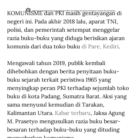
KOMUNISME dan PKI masih gentayangan di 
Salim Said, kondang sebagai pakar politik dan militer, Guru Besar Universitas Pertahanan. Sumber: Mizan/Youtube.
negeri ini. Pada akhir 2018 lalu, aparat TNI, 
polisi, dan pemerintah setempat menggelar 
razia buku-buku yang diduga berisikan ajaran 
komunis dari dua toko buku 
di Pare, Kediri
. 
Mengawali tahun 2019, publik kembali 
dihebohkan dengan berita penyitaan buku-
buku sejarah terkait peristiwa 1965 yang 
menyingkap peran PKI terhadap sejumlah toko 
buku di kota Padang, Sumatra Barat. Aksi yang 
sama menyusul kemudian di Tarakan, 
Kalimantan Utara. 
Kabar terbaru
, Jaksa Agung 
M. Prasetyo mengusulkan razia buku besar-
besaran terhadap buku-buku yang dituding 
menyebarkan komunisme.