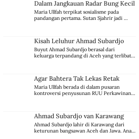
Dalam Jangkauan Radar Bung Kecil
Maria Ullfah terpikat sosialisme pada 
pandangan pertama. Sutan Sjahrir jadi 
Cara Raja Kretek Mempromosikan
comblangnya.
Rokoknya
Kisah Leluhur Ahmad Subardjo
Buyut Ahmad Subardjo berasal dari 
keluarga terpandang di Aceh yang terlibat 
persaingan kekuasaan. Dia memilih 
merantau ke Jawa dan menjadi pemuka 
agama Islam. Anaknya mengikuti jejaknya.
Agar Bahtera Tak Lekas Retak
Maria Ullfah berada di dalam pusaran 
kontroversi penyusunan RUU Perkawinan. 
Berbuah manis walau penuh kompromi.
Ahmad Subardjo van Karawang
Ahmad Subardjo lahir di Karawang dari 
keturunan bangsawan Aceh dan Jawa. Anak 
kesayangan mantri polisi ini pindah ke 