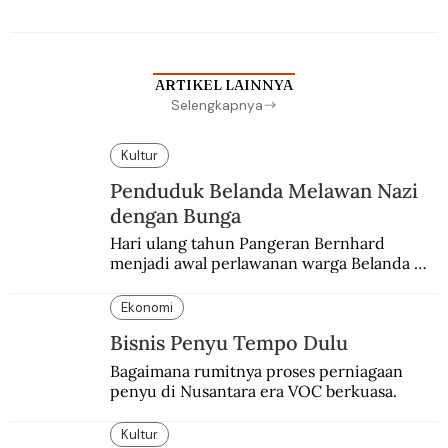
Batavia untuk melanjutkan pendidikan di 
sekolah Belanda.
ARTIKEL LAINNYA
Selengkapnya
Kultur
Penduduk Belanda Melawan Nazi
dengan Bunga
Hari ulang tahun Pangeran Bernhard 
menjadi awal perlawanan warga Belanda 
terhadap pendudukan Nazi Jerman. Bunga 
anyelir favorit sang pangeran menjadi 
Ekonomi
simbol perlawanan.
Bisnis Penyu Tempo Dulu
Bagaimana rumitnya proses perniagaan 
penyu di Nusantara era VOC berkuasa.
Kultur