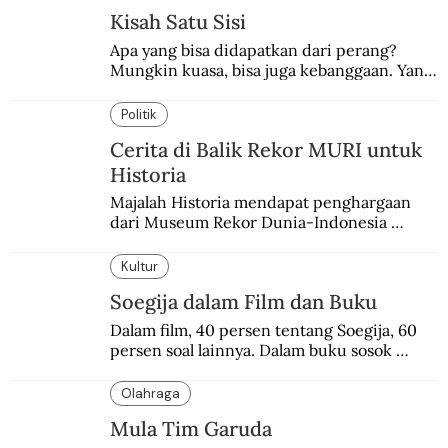
Kisah Satu Sisi
Apa yang bisa didapatkan dari perang? 
Mungkin kuasa, bisa juga kebanggaan. Yang 
pasti, derita  korban.
Politik
Cerita di Balik Rekor MURI untuk
Historia
Majalah Historia mendapat penghargaan 
dari Museum Rekor Dunia-Indonesia 
(MURI) sebagai majalah sejarah populer 
pertama.
Kultur
Soegija dalam Film dan Buku
Dalam film, 40 persen tentang Soegija, 60 
persen soal lainnya. Dalam buku sosok 
Soegija jauh lebih utuh.
Olahraga
Mula Tim Garuda