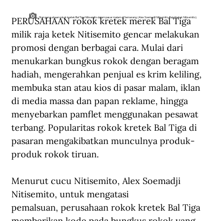
PERUSAHAAN rokok kretek merek Bal Tiga 
Stan perusahaan rokok kretek Bal Tiga Nitisemito dalam pasar malam di Semarang. (Alex Soemadji Nitisemito, Raja Kretek Nitisemito).
milik raja ketek Nitisemito gencar melakukan 
promosi dengan berbagai cara. Mulai dari 
menukarkan bungkus rokok dengan beragam 
hadiah, mengerahkan penjual es krim keliling, 
membuka stan atau kios di pasar malam, iklan 
di media massa dan papan reklame, hingga 
menyebarkan pamflet menggunakan pesawat 
terbang. Popularitas rokok kretek Bal Tiga di 
pasaran mengakibatkan munculnya produk-
produk rokok tiruan.
Menurut cucu Nitisemito, Alex Soemadji 
Nitisemito, untuk mengatasi 
pemalsuan, perusahaan rokok kretek Bal Tiga 
memberikan kode pada bungkus rokok yang 