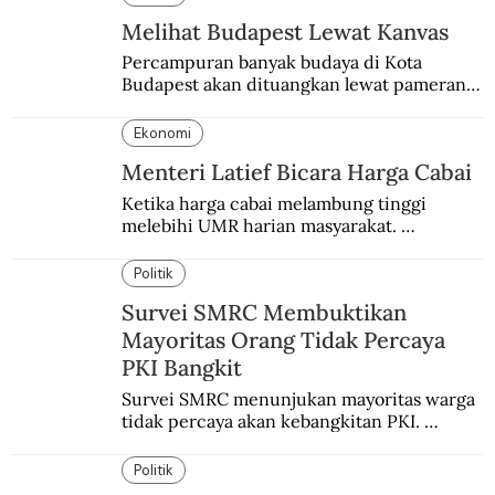
Melihat Budapest Lewat Kanvas
Percampuran banyak budaya di Kota 
Budapest akan dituangkan lewat pameran 
bersama antar dua negara.
Ekonomi
Menteri Latief Bicara Harga Cabai
Ketika harga cabai melambung tinggi 
melebihi UMR harian masyarakat. 
Bagaimana solusi dari menteri tenaga kerja?
Politik
Survei SMRC Membuktikan
Mayoritas Orang Tidak Percaya
PKI Bangkit
Survei SMRC menunjukan mayoritas warga 
tidak percaya akan kebangkitan PKI. 
Dimanfaatkan kelompok tertentu demi 
tujuan politik.
Politik