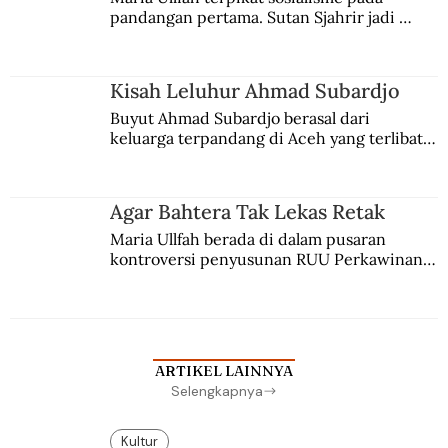
pandangan pertama. Sutan Sjahrir jadi 
comblangnya.
Kisah Leluhur Ahmad Subardjo
Buyut Ahmad Subardjo berasal dari 
keluarga terpandang di Aceh yang terlibat 
persaingan kekuasaan. Dia memilih 
merantau ke Jawa dan menjadi pemuka 
agama Islam. Anaknya mengikuti jejaknya.
Agar Bahtera Tak Lekas Retak
Maria Ullfah berada di dalam pusaran 
kontroversi penyusunan RUU Perkawinan. 
Berbuah manis walau penuh kompromi.
ARTIKEL LAINNYA
Selengkapnya
Kultur