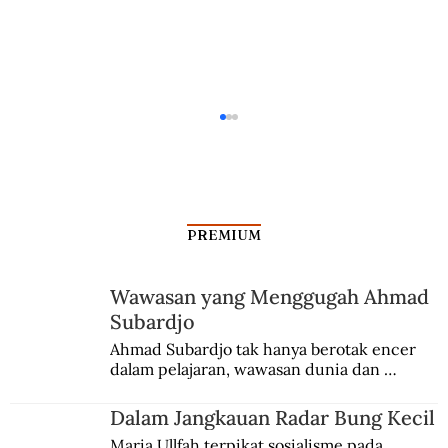
PREMIUM
Wawasan yang Menggugah Ahmad
Subardjo
Cara Raja Kretek Mempromosikan
Ahmad Subardjo tak hanya berotak encer 
dalam pelajaran, wawasan dunia dan 
Rokoknya
kesadaran kebangsaannya tumbuh berkat 
Jules Verne, Multatuli, hingga Sun Yat-sen.
Dalam Jangkauan Radar Bung Kecil
Maria Ullfah terpikat sosialisme pada 