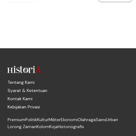
Tentang Kami
Syarat & Ketentuan
Kontak Kami
Kebijakan Privasi
Premium
Politik
Kultur
Militer
Ekonomi
Olahraga
Sains
Urban
Lorong Zaman
Kolom
Koja
Historiografis