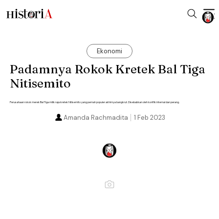
Ekonomi
Padamnya Rokok Kretek Bal Tiga
Nitisemito
Perusahaan rokok merek Bal Tiga milik raja kretek Nitisemito yang pernah populer akhirnya bangkrut. Disebabkan oleh konflik internal dan perang.
Amanda Rachmadita
1 Feb 2023