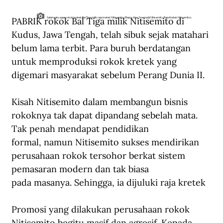
PABRIK rokok Bal Tiga milik Nitisemito di 
Salah satu agen rokok kretek Bal Tiga milik raja kretek Nitisemito. (Repro Alex Soemadji Nitisemito, Raja Kretek Nitisemito).
Kudus, Jawa Tengah, telah sibuk sejak matahari 
belum lama terbit. Para buruh berdatangan 
untuk memproduksi rokok kretek yang 
digemari masyarakat sebelum Perang Dunia II.
Kisah Nitisemito dalam membangun bisnis 
rokoknya tak dapat dipandang sebelah mata. 
Tak penah mendapat pendidikan 
formal, namun Nitisemito sukses mendirikan 
perusahaan rokok tersohor berkat sistem 
pemasaran modern dan tak biasa 
pada masanya. Sehingga, ia dijuluki raja kretek
Promosi yang dilakukan perusahaan rokok 
Nitisemito begitu masif dan agresif. Kepada 