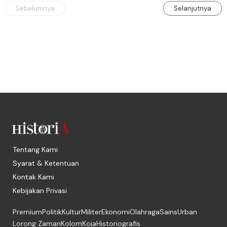
Sebelumnya
Selanjutnya
Tentang Kami
Syarat & Ketentuan
Kontak Kami
Kebijakan Privasi
Premium
Politik
Kultur
Militer
Ekonomi
Olahraga
Sains
Urban
Lorong Zaman
Kolom
Koja
Historiografis