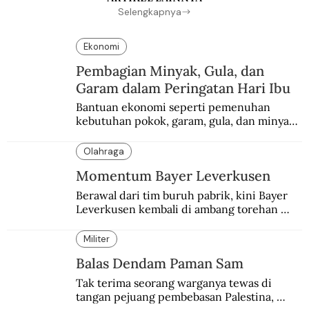
Selengkapnya
Ekonomi
Pembagian Minyak, Gula, dan
Garam dalam Peringatan Hari Ibu
Bantuan ekonomi seperti pemenuhan 
kebutuhan pokok, garam, gula, dan minyak 
menjadi salah satu perhatian dalam 
peringatan Hari Ibu.
Olahraga
Momentum Bayer Leverkusen
Berawal dari tim buruh pabrik, kini Bayer 
Leverkusen kembali di ambang torehan 
“treble”. Sempat diejek dengan julukan 
“Neverkusen”.
Militer
Balas Dendam Paman Sam
Tak terima seorang warganya tewas di 
tangan pejuang pembebasan Palestina, 