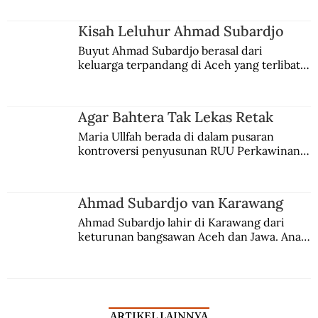
Kisah Leluhur Ahmad Subardjo
Buyut Ahmad Subardjo berasal dari 
keluarga terpandang di Aceh yang terlibat 
persaingan kekuasaan. Dia memilih 
merantau ke Jawa dan menjadi pemuka 
agama Islam. Anaknya mengikuti jejaknya.
Agar Bahtera Tak Lekas Retak
Maria Ullfah berada di dalam pusaran 
kontroversi penyusunan RUU Perkawinan. 
Berbuah manis walau penuh kompromi.
Ahmad Subardjo van Karawang
Ahmad Subardjo lahir di Karawang dari 
keturunan bangsawan Aceh dan Jawa. Anak 
kesayangan mantri polisi ini pindah ke 
Batavia untuk melanjutkan pendidikan di 
sekolah Belanda.
ARTIKEL LAINNYA