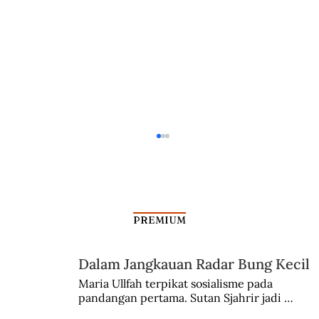
PREMIUM
Dalam Jangkauan Radar Bung Kecil
Maria Ullfah terpikat sosialisme pada 
pandangan pertama. Sutan Sjahrir jadi 
Soeharto Agen Revolusi Hijau, Mau
comblangnya.
Dijadikan Pahlawan Nasional?