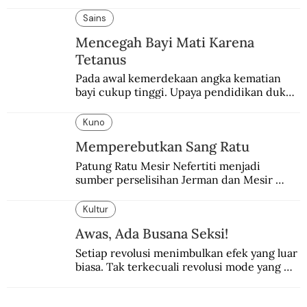
pemerintahan Ronald Reagan melakukan 
pembalasan.
Sains
Mencegah Bayi Mati Karena
Tetanus
Pada awal kemerdekaan angka kematian 
bayi cukup tinggi. Upaya pendidikan dukun 
pun dilakukan lewat Proyek Serpong.
Kuno
Memperebutkan Sang Ratu
Patung Ratu Mesir Nefertiti menjadi 
sumber perselisihan Jerman dan Mesir 
selama puluhan tahun.
Kultur
Awas, Ada Busana Seksi!
Setiap revolusi menimbulkan efek yang luar 
biasa. Tak terkecuali revolusi mode yang 
seksi-seksi.