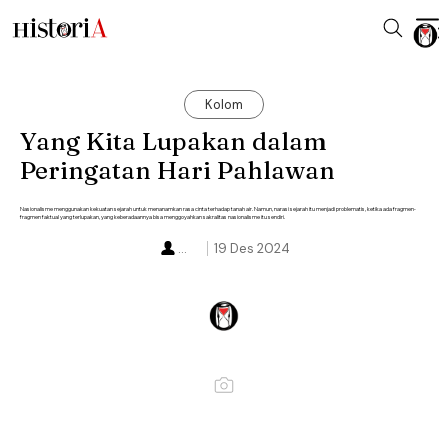
Kolom
Yang Kita Lupakan dalam
Peringatan Hari Pahlawan
Nasionalisme menggunakan kekuatan sejarah untuk menanamkan rasa cinta terhadap tanah air. Namun, narasi sejarah itu menjadi problematis, ketika ada fragmen-
fragmen faktual yang terlupakan, yang keberadaannya bisa menggoyahkan sakralitas nasionalisme itu sendiri.
...
19 Des 2024