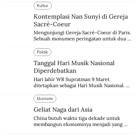
Kultur
Kontemplasi Nan Sunyi di Gereja
Sacrè-Coeur
Mengunjungi Gereja Sacrè-Coeur di Paris. 
Sebuah monumen peringatan untuk dua 
peristiwa yang memukul kaum Katolik 
Prancis.
Politik
Tanggal Hari Musik Nasional
Diperdebatkan
Hari lahir WR Supratman 9 Maret 
ditetapkan sebagai Hari Musik Nasional. 
Padahal tanggal itu masih diperdebatkan.
Ekonomi
Geliat Naga dari Asia
China butuh waktu tiga dekade untuk 
membangun ekonominya menjadi yang 
terpesat di dunia.