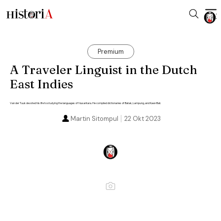
Premium
A Traveler Linguist in the Dutch
East Indies
Van der Tuuk devoted his life to studying the languages of Nusantara. He compiled dictionaries of Batak, Lampung, and Kawi-Bali.
Martin Sitompul
22 Okt 2023