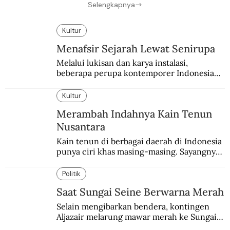
Selengkapnya
Kultur
Menafsir Sejarah Lewat Senirupa
Melalui lukisan dan karya instalasi,
beberapa perupa kontemporer Indonesia
merayakan 70 tahun kemerdekaan
Indonesia.
Kultur
Merambah Indahnya Kain Tenun
Nusantara
Kain tenun di berbagai daerah di Indonesia 
punya ciri khas masing-masing. Sayangnya, 
pendataan tentang para perajinnya masih 
belum memadai.
Politik
Saat Sungai Seine Berwarna Merah
Selain mengibarkan bendera, kontingen 
Aljazair melarung mawar merah ke Sungai 
Seine yang jadi saksi Pembantaian Paris.