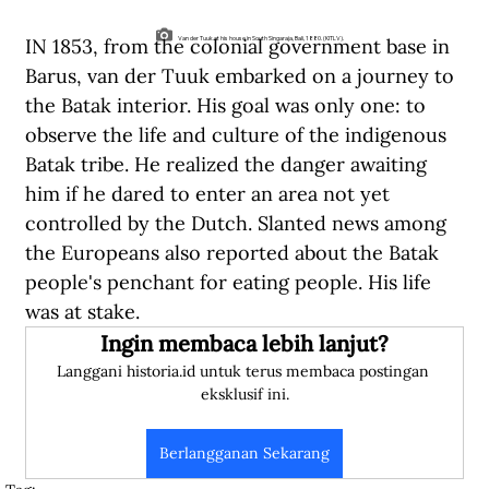
IN 1853, from the colonial government base in 
Van der Tuuk at his house in South Singaraja, Bali, 1880. (KITLV).
Barus, van der Tuuk embarked on a journey to 
the Batak interior. His goal was only one: to 
observe the life and culture of the indigenous 
Batak tribe. He realized the danger awaiting 
him if he dared to enter an area not yet 
controlled by the Dutch. Slanted news among 
the Europeans also reported about the Batak 
people's penchant for eating people. His life 
was at stake.
Ingin membaca lebih lanjut?
Langgani historia.id untuk terus membaca postingan 
eksklusif ini.
Berlangganan Sekarang