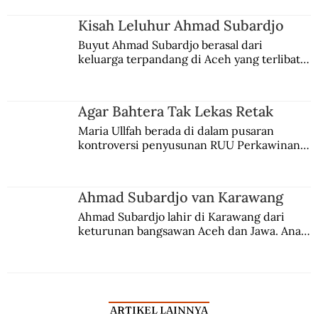
Kisah Leluhur Ahmad Subardjo
Buyut Ahmad Subardjo berasal dari 
keluarga terpandang di Aceh yang terlibat 
persaingan kekuasaan. Dia memilih 
merantau ke Jawa dan menjadi pemuka 
agama Islam. Anaknya mengikuti jejaknya.
Agar Bahtera Tak Lekas Retak
Maria Ullfah berada di dalam pusaran 
kontroversi penyusunan RUU Perkawinan. 
Berbuah manis walau penuh kompromi.
Ahmad Subardjo van Karawang
Ahmad Subardjo lahir di Karawang dari 
keturunan bangsawan Aceh dan Jawa. Anak 
kesayangan mantri polisi ini pindah ke 
Batavia untuk melanjutkan pendidikan di 
sekolah Belanda.
ARTIKEL LAINNYA