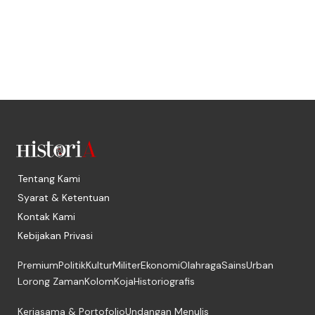
Tentang Kami
Syarat & Ketentuan
Kontak Kami
Kebijakan Privasi
Premium
Politik
Kultur
Militer
Ekonomi
Olahraga
Sains
Urban
Lorong Zaman
Kolom
Koja
Historiografis
Kerjasama & Portofolio
Undangan Menulis