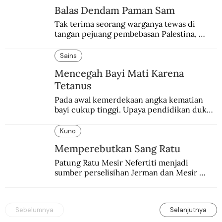
Balas Dendam Paman Sam
Tak terima seorang warganya tewas di 
tangan pejuang pembebasan Palestina, 
pemerintahan Ronald Reagan melakukan 
pembalasan.
Sains
Mencegah Bayi Mati Karena
Tetanus
Pada awal kemerdekaan angka kematian 
bayi cukup tinggi. Upaya pendidikan dukun 
pun dilakukan lewat Proyek Serpong.
Kuno
Memperebutkan Sang Ratu
Patung Ratu Mesir Nefertiti menjadi 
sumber perselisihan Jerman dan Mesir 
selama puluhan tahun.
Sebelumnya
Selanjutnya