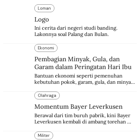
Loman
Logo
Ini cerita dari negeri studi banding. 
Lakonnya soal Palang dan Bulan.
Ekonomi
Pembagian Minyak, Gula, dan
Garam dalam Peringatan Hari Ibu
Bantuan ekonomi seperti pemenuhan 
kebutuhan pokok, garam, gula, dan minyak 
menjadi salah satu perhatian dalam 
peringatan Hari Ibu.
Olahraga
Momentum Bayer Leverkusen
Berawal dari tim buruh pabrik, kini Bayer 
Leverkusen kembali di ambang torehan 
“treble”. Sempat diejek dengan julukan 
“Neverkusen”.
Militer