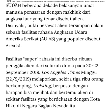
Area 51 sejak 1955 menjadi fasilitas pengembangan alutsista spionase Amerika yang dijalankan pabrikan Lockheed dan CIA di basis militer milik AU Amerika
SUDAH beberapa dekade belakangan umat 
Serikat. (cia.gov).
manusia penasaran dengan makhluk dari 
angkasa luar yang tenar disebut alien. 
Disinyalir, bukti pesawat alien tersimpan dalam 
sebuah fasilitas rahasia Angkatan Udara 
Amerika Serikat (AU AS) yang populer disebut 
Area 51.
Fasilitas “super” rahasia ini diserbu ribuan 
penggila alien dari seluruh dunia pada 20-22 
September 2019. 
Los Angeles Times
 Minggu 
(22/9/2019) melaporkan, sekira tiga ribu orang 
berkemping, 
trekking
, berpesta dengan 
harapan bisa melihat dan bertemu alien di 
sekitar fasilitas yang berdekatan dengan Kota 
Hiko di Negara Bagian Nevada itu.