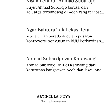
Kisah Leluhur Ahmad Subardjo
Buyut Ahmad Subardjo berasal dari 
keluarga terpandang di Aceh yang terlibat 
persaingan kekuasaan. Dia memilih 
merantau ke Jawa dan menjadi pemuka 
agama Islam. Anaknya mengikuti jejaknya.
Agar Bahtera Tak Lekas Retak
Maria Ullfah berada di dalam pusaran 
kontroversi penyusunan RUU Perkawinan. 
Berbuah manis walau penuh kompromi.
Ahmad Subardjo van Karawang
Ahmad Subardjo lahir di Karawang dari 
keturunan bangsawan Aceh dan Jawa. Anak 
kesayangan mantri polisi ini pindah ke 
Batavia untuk melanjutkan pendidikan di 
sekolah Belanda.
ARTIKEL LAINNYA
Selengkapnya