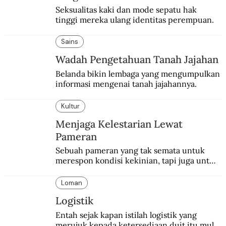
Seksualitas kaki dan mode sepatu hak 
tinggi mereka ulang identitas perempuan.
Sains
Wadah Pengetahuan Tanah Jajahan
Belanda bikin lembaga yang mengumpulkan 
informasi mengenai tanah jajahannya.
Kultur
Menjaga Kelestarian Lewat
Pameran
Sebuah pameran yang tak semata untuk 
merespon kondisi kekinian, tapi juga untuk 
menghidupkan sekaligus mengabadikan 
Balai Budaya selaku tempat bersejarah 
Loman
dalam dunia seni-budaya bangsa.
Logistik
Entah sejak kapan istilah logistik yang 
merujuk kepada ketersediaan duit itu mulai 