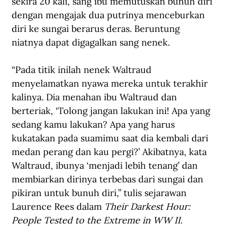
sekira 20 kali, sang ibu memutuskan bunuh diri 
dengan mengajak dua putrinya menceburkan 
diri ke sungai berarus deras. Beruntung 
niatnya dapat digagalkan sang nenek.
“Pada titik inilah nenek Waltraud 
menyelamatkan nyawa mereka untuk terakhir 
kalinya. Dia menahan ibu Waltraud dan 
berteriak, ‘Tolong jangan lakukan ini! Apa yang 
sedang kamu lakukan? Apa yang harus 
kukatakan pada suamimu saat dia kembali dari 
medan perang dan kau pergi?’ Akibatnya, kata 
Waltraud, ibunya ‘menjadi lebih tenang’ dan 
membiarkan dirinya terbebas dari sungai dan 
pikiran untuk bunuh diri,” tulis sejarawan 
Laurence Rees dalam
 Their Darkest Hour: 
People Tested to the Extreme in WW II
.