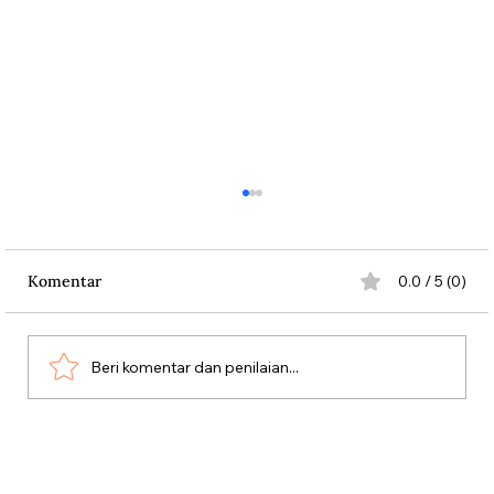
Komentar
0.0 / 5 (0)
Beri komentar dan penilaian...
Polemik “Bersiap” dan Meremehkan
Sudut Pandang Indonesia