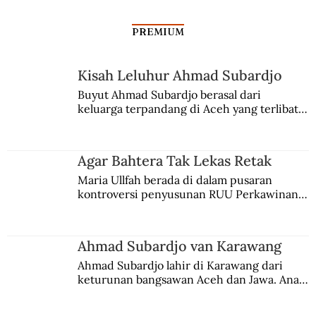
PREMIUM
Kisah Leluhur Ahmad Subardjo
Buyut Ahmad Subardjo berasal dari 
keluarga terpandang di Aceh yang terlibat 
persaingan kekuasaan. Dia memilih 
merantau ke Jawa dan menjadi pemuka 
agama Islam. Anaknya mengikuti jejaknya.
Agar Bahtera Tak Lekas Retak
Maria Ullfah berada di dalam pusaran 
kontroversi penyusunan RUU Perkawinan. 
Berbuah manis walau penuh kompromi.
Ahmad Subardjo van Karawang
Ahmad Subardjo lahir di Karawang dari 
keturunan bangsawan Aceh dan Jawa. Anak 
kesayangan mantri polisi ini pindah ke 
Batavia untuk melanjutkan pendidikan di 