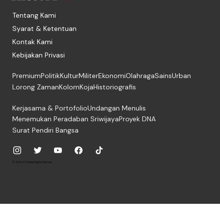
Tentang Kami
Syarat & Ketentuan
Kontak Kami
Kebijakan Privasi
Premium
Politik
Kultur
Militer
Ekonomi
Olahraga
Sains
Urban
Lorong Zaman
Kolom
Koja
Historiografis
Kerjasama & Portofolio
Undangan Menulis
Menemukan Peradaban Sriwijaya
Proyek DNA
Surat Pendiri Bangsa
© 2026, PT. Media Digital Historia.