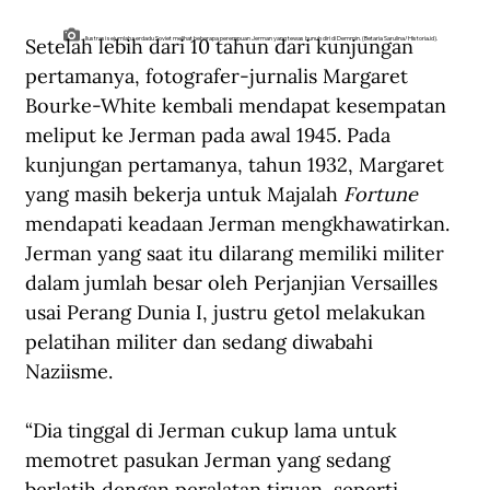
Setelah lebih dari 10 tahun dari kunjungan 
Ilustrasi sejumlah serdadu Soviet melihat beberapa perempuan Jerman yang tewas bunuh diri di Demmin. (Betaria Sarulina/Historia.id).
pertamanya, fotografer-jurnalis Margaret 
Bourke-White kembali mendapat kesempatan 
meliput ke Jerman pada awal 1945. Pada 
kunjungan pertamanya, tahun 1932, Margaret 
yang masih bekerja untuk Majalah 
Fortune
mendapati keadaan Jerman mengkhawatirkan. 
Jerman yang saat itu dilarang memiliki militer 
dalam jumlah besar oleh Perjanjian Versailles 
usai Perang Dunia I, justru getol melakukan 
pelatihan militer dan sedang diwabahi 
Naziisme. 
“Dia tinggal di Jerman cukup lama untuk 
memotret pasukan Jerman yang sedang 
berlatih dengan peralatan tiruan, seperti 