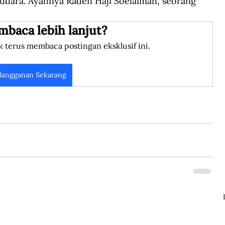
saudara. Ayahnya Raden Haji Soelaiman, seorang 
mbaca lebih lanjut?
k terus membaca postingan eksklusif ini.
langganan Sekarang