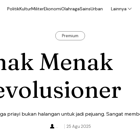
Politik
Kultur
Militer
Ekonomi
Olahraga
Sains
Urban
Lainnya
Premium
nak Menak
evolusioner
arga priayi bukan halangan untuk jadi pejuang. Sangat membe
...
25 Agu 2025