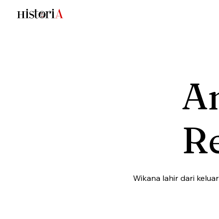
A
R
Wikana lahir dari kelu