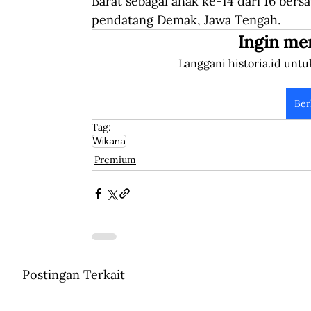
Barat sebagai anak ke-14 dari 16 ber
pendatang Demak, Jawa Tengah.
Ingin me
Langgani historia.id untu
Ber
Tag:
Wikana
Premium
Postingan Terkait