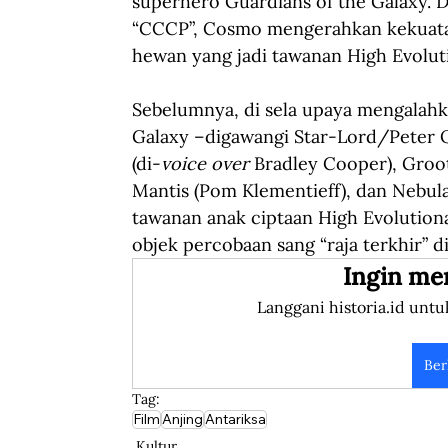
superhero Guardians of the Galaxy.
“CCCP”, Cosmo mengerahkan kekuata
hewan yang jadi tawanan High Evolut
Sebelumnya, di sela upaya mengalahka
Galaxy –digawangi Star-Lord/Peter Qu
(di-
voice over
 Bradley Cooper), Groot
Mantis (Pom Klementieff), dan Nebul
tawanan anak ciptaan High Evolutio
objek percobaan sang “raja terkhir” d
Ingin me
Langgani historia.id untu
Ber
Tag:
Film
Anjing
Antariksa
Kultur