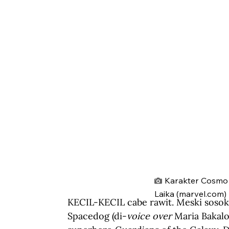
Karakter Cosmo t
Laika (marvel.com)
KECIL-KECIL cabe rawit. Meski sosokn
Spacedog (di-
voice over
 Maria Bakal