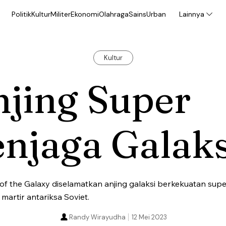
Politik
Kultur
Militer
Ekonomi
Olahraga
Sains
Urban
Lainnya
Kultur
jing Super
njaga Galaks
 of the Galaxy diselamatkan anjing galaksi berkekuatan supe
i martir antariksa Soviet.
Randy Wirayudha
12 Mei 2023