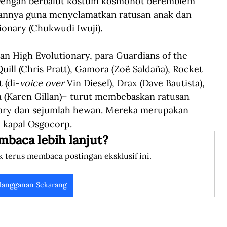
 Dengan berbalut kostum kosmonot beremblem 
nnya guna menyelamatkan ratusan anak dan 
ionary (Chukwudi Iwuji).
n High Evolutionary, para Guardians of the 
ill (Chris Pratt), Gamora (Zoë Saldaña), Rocket 
 (di-
voice over 
Vin Diesel), Drax (Dave Bautista), 
a (Karen Gillan)– turut membebaskan ratusan 
nary dan sejumlah hewan. Mereka merupakan 
i kapal Osgocorp.
mbaca lebih lanjut?
k terus membaca postingan eksklusif ini.
langganan Sekarang