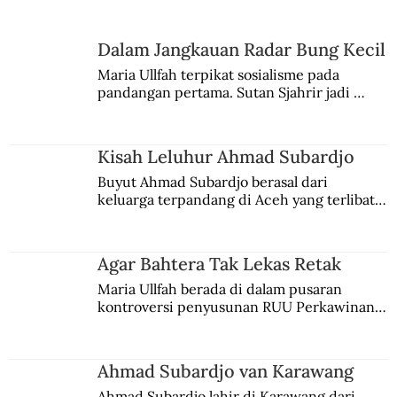
Dalam Jangkauan Radar Bung Kecil
Maria Ullfah terpikat sosialisme pada 
pandangan pertama. Sutan Sjahrir jadi 
comblangnya.
Kisah Leluhur Ahmad Subardjo
Buyut Ahmad Subardjo berasal dari 
keluarga terpandang di Aceh yang terlibat 
persaingan kekuasaan. Dia memilih 
merantau ke Jawa dan menjadi pemuka 
agama Islam. Anaknya mengikuti jejaknya.
Agar Bahtera Tak Lekas Retak
Maria Ullfah berada di dalam pusaran 
kontroversi penyusunan RUU Perkawinan. 
Berbuah manis walau penuh kompromi.
Ahmad Subardjo van Karawang
Ahmad Subardjo lahir di Karawang dari 