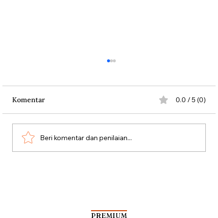
Komentar
0.0 / 5 (0)
Beri komentar dan penilaian...
Antara Kartu Merah Balogun dan
Garrincha
PREMIUM