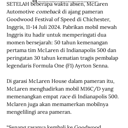
SETELAH beberapa waktu absen, McLaren 
Masa kejayaan mendiang Ayrton Senna da Silva semasa di tim McLaren (formula1.com)
Automotive 
comeback 
di ajang pameran 
Goodwood Festival of Speed di Chichester, 
Inggris, 11-14 Juli 2024. Pabrikan mobil mewah 
Inggris itu hadir untuk memperingati dua 
momen bersejarah: 50 tahun kemenangan 
pertama tim McLaren di Indianapolis 500 dan 
peringatan 30 tahun kematian tragis pembalap 
legendaris Formula One (F1) Ayrton Senna.
Di garasi McLaren House dalam pameran itu, 
McLaren menghadirkan mobil M16C/D yang 
memenangkan empat 
race
 di Indianapolis 500. 
Mclaren juga akan memamerkan mobilnya 
mengelilingi area pameran. 
“Senang rasanya kembali ke Goodwood 