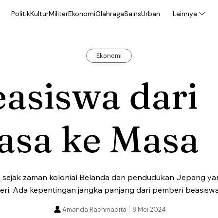
Politik
Kultur
Militer
Ekonomi
Olahraga
Sains
Urban
Lainnya
Ekonomi
asiswa dari
asa ke Masa
a sejak zaman kolonial Belanda dan pendudukan Jepang yan
egeri. Ada kepentingan jangka panjang dari pemberi beasiswa
Amanda Rachmadita
8 Mei 2024