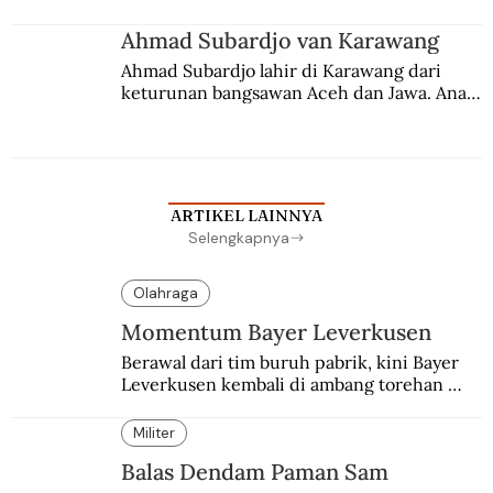
Ahmad Subardjo van Karawang
Ahmad Subardjo lahir di Karawang dari 
keturunan bangsawan Aceh dan Jawa. Anak 
kesayangan mantri polisi ini pindah ke 
Batavia untuk melanjutkan pendidikan di 
sekolah Belanda.
ARTIKEL LAINNYA
Selengkapnya
Olahraga
Momentum Bayer Leverkusen
Berawal dari tim buruh pabrik, kini Bayer 
Leverkusen kembali di ambang torehan 
“treble”. Sempat diejek dengan julukan 
“Neverkusen”.
Militer
Balas Dendam Paman Sam