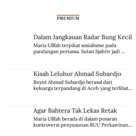
PREMIUM
Dalam Jangkauan Radar Bung Kecil
Kisah Leluhur Ahmad Subardjo
Maria Ullfah terpikat sosialisme pada 
pandangan pertama. Sutan Sjahrir jadi 
comblangnya.
Kisah Leluhur Ahmad Subardjo
Buyut Ahmad Subardjo berasal dari 
keluarga terpandang di Aceh yang terlibat 
persaingan kekuasaan. Dia memilih 
merantau ke Jawa dan menjadi pemuka 
agama Islam. Anaknya mengikuti jejaknya.
Agar Bahtera Tak Lekas Retak
Maria Ullfah berada di dalam pusaran 
kontroversi penyusunan RUU Perkawinan. 
Berbuah manis walau penuh kompromi.