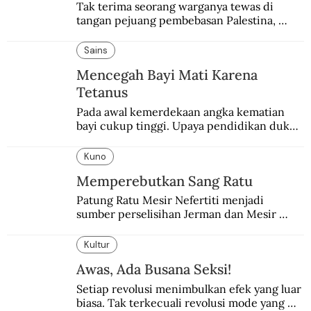
Tak terima seorang warganya tewas di 
tangan pejuang pembebasan Palestina, 
pemerintahan Ronald Reagan melakukan 
pembalasan.
Sains
Mencegah Bayi Mati Karena
Tetanus
Pada awal kemerdekaan angka kematian 
bayi cukup tinggi. Upaya pendidikan dukun 
pun dilakukan lewat Proyek Serpong.
Kuno
Memperebutkan Sang Ratu
Patung Ratu Mesir Nefertiti menjadi 
sumber perselisihan Jerman dan Mesir 
selama puluhan tahun.
Kultur
Awas, Ada Busana Seksi!
Setiap revolusi menimbulkan efek yang luar 
biasa. Tak terkecuali revolusi mode yang 