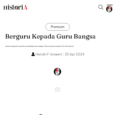
Premium
Berguru Kepada Guru Bangsa
Hamka mengejar ilmu sampai ke Jawa. Belajar Islam sekaligus marxisme dari guru bangsa H.O.S. Tjokroaminoto.
Hendri F. Isnaeni
25 Apr 2024