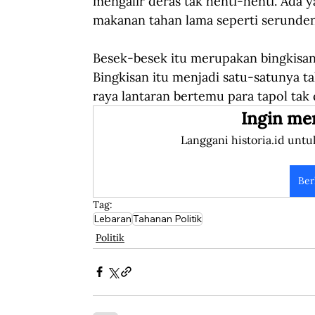
mengalir deras tak henti-henti. Ada ya
makanan tahan lama seperti serunde
Besek-besek itu merupakan bingkisan 
Bingkisan itu menjadi satu-satunya ta
raya lantaran bertemu para tapol tak 
Ingin me
Langgani historia.id untu
Ber
Tag:
Lebaran
Tahanan Politik
Politik