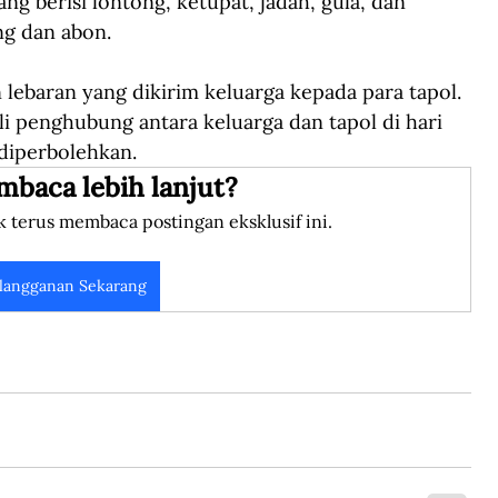
ng berisi lontong, ketupat, jadah, gula, dan 
ng dan abon.
lebaran yang dikirim keluarga kepada para tapol. 
li penghubung antara keluarga dan tapol di hari 
diperbolehkan. 
mbaca lebih lanjut?
k terus membaca postingan eksklusif ini.
langganan Sekarang