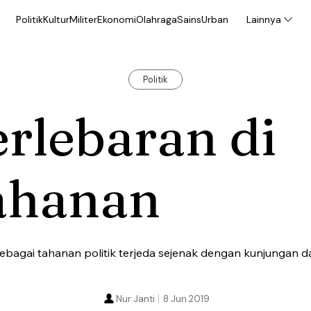
Politik
Kultur
Militer
Ekonomi
Olahraga
Sains
Urban
Lainnya
Politik
rlebaran di
ahanan
ebagai tahanan politik terjeda sejenak dengan kunjungan da
Nur Janti
8 Jun 2019