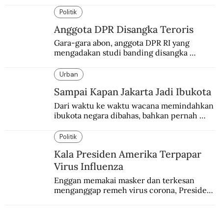
Politik
Anggota DPR Disangka Teroris
Gara-gara abon, anggota DPR RI yang 
mengadakan studi banding disangka 
teroris.
Urban
Sampai Kapan Jakarta Jadi Ibukota
Dari waktu ke waktu wacana memindahkan 
ibukota negara dibahas, bahkan pernah 
pula direncanakan.
Politik
Kala Presiden Amerika Terpapar
Virus Influenza
Enggan memakai masker dan terkesan 
menganggap remeh virus corona, Presiden 
Amerika Serikat Donald Trump positif 
Covid-19. Sebagaimana pendahulunya, 
Woodrow Wilson, yang terkena Flu Spanyol.