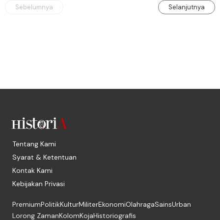
Sebelumnya
Selanjutnya
Tentang Kami
Syarat & Ketentuan
Kontak Kami
Kebijakan Privasi
Premium
Politik
Kultur
Militer
Ekonomi
Olahraga
Sains
Urban
Lorong Zaman
Kolom
Koja
Historiografis