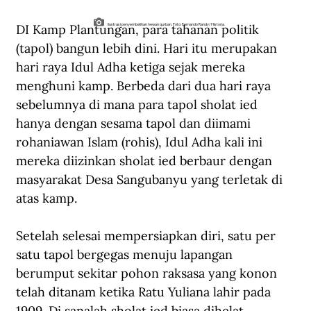
DI Kamp Plantungan, para tahanan politik 
Ilustrasi penyembelihan hewan qurban. Foto: Fernando Randy/Historia.
(tapol) bangun lebih dini. Hari itu merupakan 
hari raya Idul Adha ketiga sejak mereka 
menghuni kamp. Berbeda dari dua hari raya 
sebelumnya di mana para tapol sholat ied 
hanya dengan sesama tapol dan diimami 
rohaniawan Islam (rohis), Idul Adha kali ini 
mereka diizinkan sholat ied berbaur dengan 
masyarakat Desa Sangubanyu yang terletak di 
atas kamp. 
Setelah selesai mempersiapkan diri, satu per 
satu tapol bergegas menuju lapangan 
berumput sekitar pohon raksasa yang konon 
telah ditanam ketika Ratu Yuliana lahir pada 
1909. Di sanalah sholat ied biasa dihelat. 