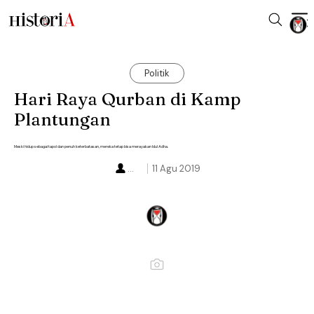
Politik
Hari Raya Qurban di Kamp
Plantungan
Meski hidup sebagai tapol dan penuh keterbatasan, mereka tetap bisa merayakan Idul Adha.
...
11 Agu 2019