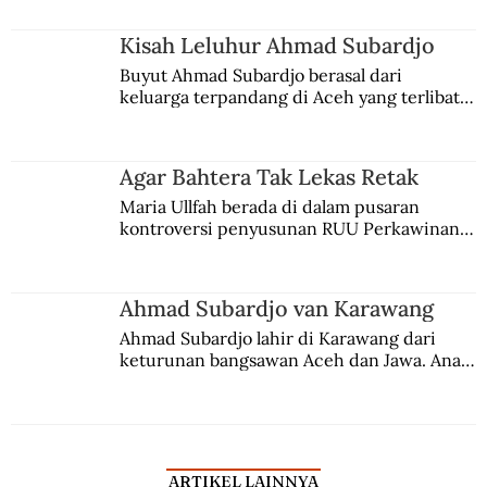
Kisah Leluhur Ahmad Subardjo
Buyut Ahmad Subardjo berasal dari 
keluarga terpandang di Aceh yang terlibat 
persaingan kekuasaan. Dia memilih 
merantau ke Jawa dan menjadi pemuka 
agama Islam. Anaknya mengikuti jejaknya.
Agar Bahtera Tak Lekas Retak
Maria Ullfah berada di dalam pusaran 
kontroversi penyusunan RUU Perkawinan. 
Berbuah manis walau penuh kompromi.
Ahmad Subardjo van Karawang
Ahmad Subardjo lahir di Karawang dari 
keturunan bangsawan Aceh dan Jawa. Anak 
kesayangan mantri polisi ini pindah ke 
Batavia untuk melanjutkan pendidikan di 
sekolah Belanda.
ARTIKEL LAINNYA