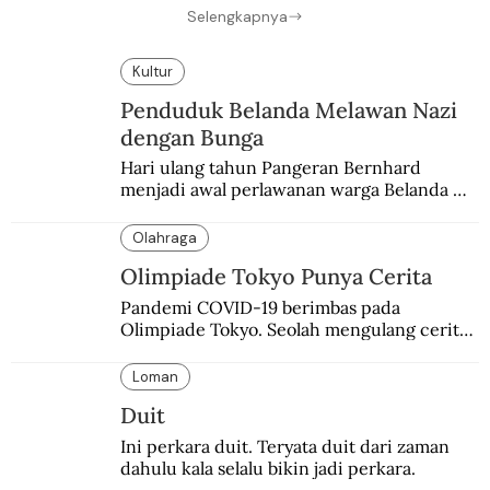
Selengkapnya
Kultur
Penduduk Belanda Melawan Nazi
dengan Bunga
Hari ulang tahun Pangeran Bernhard 
menjadi awal perlawanan warga Belanda 
terhadap pendudukan Nazi Jerman. Bunga 
anyelir favorit sang pangeran menjadi 
Olahraga
simbol perlawanan.
Olimpiade Tokyo Punya Cerita
Pandemi COVID-19 berimbas pada 
Olimpiade Tokyo. Seolah mengulang cerita 
kelam 80 tahun silam meski penyebabnya 
berbeda.
Loman
Duit
Ini perkara duit. Teryata duit dari zaman 
dahulu kala selalu bikin jadi perkara.