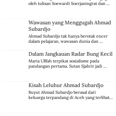
oleh tulisan Soewardi Soerjaningrat dan 
pidato Tjokroaminoto. Dia juga sempat 
menggeluti teosofi.
Wawasan yang Menggugah Ahmad
Subardjo
Ahmad Subardjo tak hanya berotak encer 
dalam pelajaran, wawasan dunia dan 
kesadaran kebangsaannya tumbuh berkat 
Jules Verne, Multatuli, hingga Sun Yat-sen.
Dalam Jangkauan Radar Bung Kecil
Maria Ullfah terpikat sosialisme pada 
pandangan pertama. Sutan Sjahrir jadi 
comblangnya.
Kisah Leluhur Ahmad Subardjo
Buyut Ahmad Subardjo berasal dari 
keluarga terpandang di Aceh yang terlibat 
persaingan kekuasaan. Dia memilih 
merantau ke Jawa dan menjadi pemuka 
agama Islam. Anaknya mengikuti jejaknya.