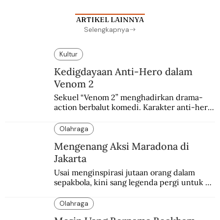
ARTIKEL LAINNYA
Selengkapnya
Kultur
Kedigdayaan Anti-Hero dalam
Venom 2
Sekuel “Venom 2” menghadirkan drama-
action berbalut komedi. Karakter anti-hero 
yang mulanya berasal dari sayembara 
penggemar.
Olahraga
Mengenang Aksi Maradona di
Jakarta
Usai menginspirasi jutaan orang dalam 
sepakbola, kini sang legenda pergi untuk 
selamanya. Jakarta beruntung sempat 
menjadi salah satu kota yang dikunjungi 
Olahraga
Maradona.