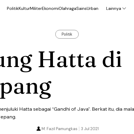
Politik
Kultur
Militer
Ekonomi
Olahraga
Sains
Urban
Lainnya
Politik
ng Hatta di
epang
uluki Hatta sebagai “Gandhi of Java”. Berkat itu, dia mala
Jepang.
M. Fazil Pamungkas
3 Jul 2021