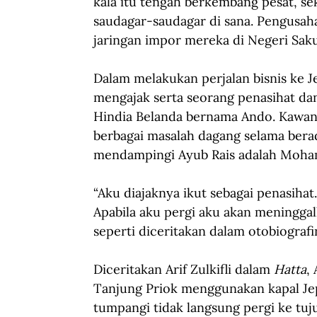
kala itu tengah berkembang pesat, s
saudagar-saudagar di sana. Pengusa
jaringan impor mereka di Negeri Saku
Dalam melakukan perjalan bisnis ke Je
mengajak serta seorang penasihat dan
Hindia Belanda bernama Ando. Kawan
berbagai masalah dagang selama bera
mendampingi Ayub Rais adalah Moha
“Aku diajaknya ikut sebagai penasihat
Apabila aku pergi aku akan meninggal
seperti diceritakan dalam otobiografi
Diceritakan Arif Zulkifli dalam 
Hatta
,
Tanjung Priok menggunakan kapal Je
tumpangi tidak langsung pergi ke tuj