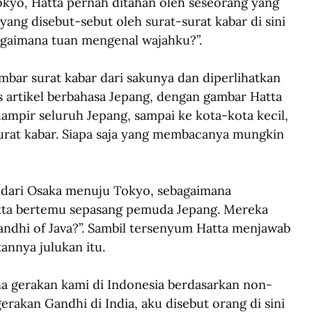
okyo, Hatta pernah ditahan oleh seseorang yang 
ang disebut-sebut oleh surat-surat kabar di sini 
Bagaimana tuan mengenal wajahku?”.
mbar surat kabar dari sakunya dan diperlihatkan 
is artikel berbahasa Jepang, dengan gambar Hatta 
mpir seluruh Jepang, sampai ke kota-kota kecil, 
surat kabar. Siapa saja yang membacanya mungkin 
 dari Osaka menuju Tokyo, sebagaimana 
atta bertemu sepasang pemuda Jepang. Mereka 
ndhi of Java?”. Sambil tersenyum Hatta menjawab 
nnya julukan itu.
na gerakan kami di Indonesia berdasarkan non-
rakan Gandhi di India, aku disebut orang di sini 