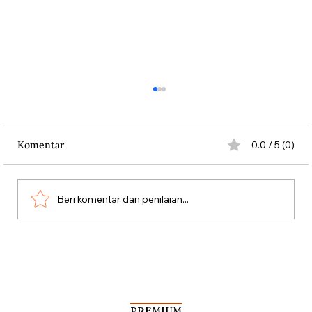
Komentar
0.0 / 5 (0)
Hikayat Pare Ageung
Beri komentar dan penilaian...
PREMIUM