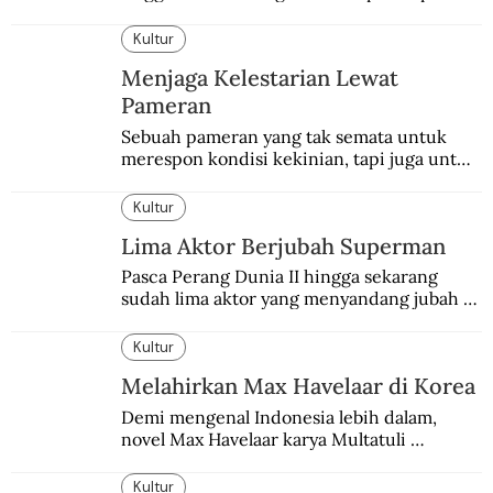
Kultur
Menjaga Kelestarian Lewat
Pameran
Sebuah pameran yang tak semata untuk 
merespon kondisi kekinian, tapi juga untuk 
menghidupkan sekaligus mengabadikan 
Balai Budaya selaku tempat bersejarah 
Kultur
dalam dunia seni-budaya bangsa.
Lima Aktor Berjubah Superman
Pasca Perang Dunia II hingga sekarang 
sudah lima aktor yang menyandang jubah 
Superman. Siapa yang paling difavoritkan 
para penggemarnya?
Kultur
Melahirkan Max Havelaar di Korea
Demi mengenal Indonesia lebih dalam, 
novel Max Havelaar karya Multatuli 
diterjemahkan ke dalam bahasa Korea.
Kultur