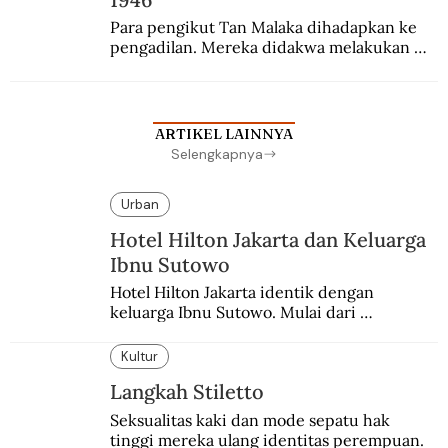
Para pengikut Tan Malaka dihadapkan ke 
pengadilan. Mereka didakwa melakukan 
penculikan Sutan Sjahrir dan berupaya 
menggulingkan pemerintahan.
ARTIKEL LAINNYA
Selengkapnya
Urban
Hotel Hilton Jakarta dan Keluarga
Ibnu Sutowo
Hotel Hilton Jakarta identik dengan 
keluarga Ibnu Sutowo. Mulai dari 
kepemilikan hotel hingga skandal berdarah 
pada malam tahun baru.
Kultur
Langkah Stiletto
Seksualitas kaki dan mode sepatu hak 
tinggi mereka ulang identitas perempuan.