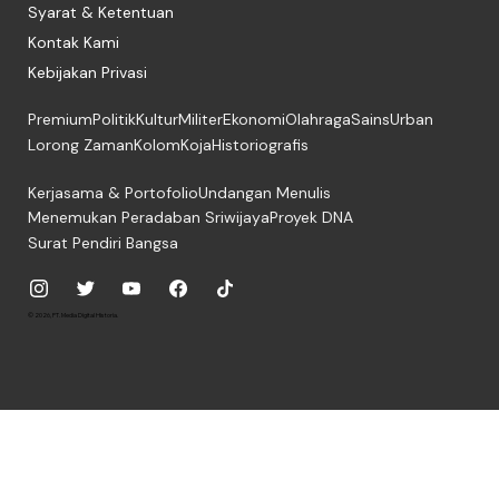
Syarat & Ketentuan
Kontak Kami
Kebijakan Privasi
Premium
Politik
Kultur
Militer
Ekonomi
Olahraga
Sains
Urban
Lorong Zaman
Kolom
Koja
Historiografis
Kerjasama & Portofolio
Undangan Menulis
Menemukan Peradaban Sriwijaya
Proyek DNA
Surat Pendiri Bangsa
© 2026, PT. Media Digital Historia.