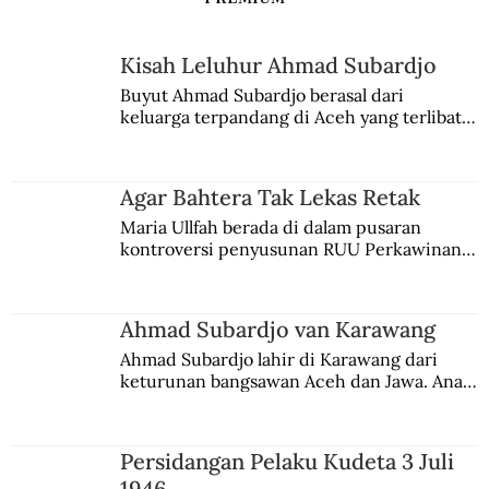
Kisah Leluhur Ahmad Subardjo
Buyut Ahmad Subardjo berasal dari 
keluarga terpandang di Aceh yang terlibat 
persaingan kekuasaan. Dia memilih 
merantau ke Jawa dan menjadi pemuka 
agama Islam. Anaknya mengikuti jejaknya.
Agar Bahtera Tak Lekas Retak
Maria Ullfah berada di dalam pusaran 
kontroversi penyusunan RUU Perkawinan. 
Berbuah manis walau penuh kompromi.
Ahmad Subardjo van Karawang
Ahmad Subardjo lahir di Karawang dari 
keturunan bangsawan Aceh dan Jawa. Anak 
kesayangan mantri polisi ini pindah ke 
Batavia untuk melanjutkan pendidikan di 
sekolah Belanda.
Persidangan Pelaku Kudeta 3 Juli
1946