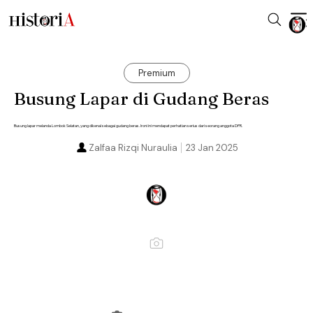
Premium
Busung Lapar di Gudang Beras
Busung lapar melanda Lombok Selatan, yang dikenal sebagai gudang beras. Ironi ini mendapat perhatian serius dari seorang anggota DPR.
Zalfaa Rizqi Nuraulia
23 Jan 2025