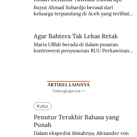
Buyut Ahmad Subardjo berasal dari 
keluarga terpandang di Aceh yang terlibat 
persaingan kekuasaan. Dia memilih 
merantau ke Jawa dan menjadi pemuka 
agama Islam. Anaknya mengikuti jejaknya.
Agar Bahtera Tak Lekas Retak
Maria Ullfah berada di dalam pusaran 
kontroversi penyusunan RUU Perkawinan. 
Berbuah manis walau penuh kompromi.
ARTIKEL LAINNYA
Selengkapnya
Kultur
Penutur Terakhir Bahasa yang
Punah
Dalam ekspedisi ilmiahnya, Alexander von 