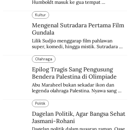
Humboldt masuk ke gua tempat 
pemakaman suku yang telah punah. Seekor 
burung nuri diyakini sebagai penutur 
Kultur
terakhir bahasa suku itu.
Mengenal Sutradara Pertama Film
Gundala
Lilik Sudjio menggarap film pahlawan 
super, komedi, hingga mistik. Sutradara 
terbaik yang kurang dilirik.
Olahraga
Epilog Tragis Sang Pengusung
Bendera Palestina di Olimpiade
Abu Maraheel bukan sekadar ikon dan 
legenda olahraga Palestina. Nyawa sang 
Olimpian tak tertolong setelah Israel 
memblokade Rafah.
Politik
Dagelan Politik, Agar Bangsa Sehat
Jasmani-Rohani
Dagelan politik dalam pusaran zaman. Oase 