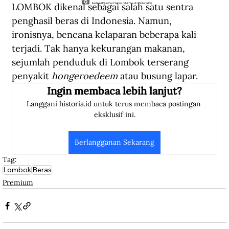
LOMBOK dikenal sebagai salah satu sentra 
Ilustrasi Djumhur Hakim. (M.A. Yusuf/Historia.ID).
penghasil beras di Indonesia. Namun, 
ironisnya, bencana kelaparan beberapa kali 
terjadi. Tak hanya kekurangan makanan, 
sejumlah penduduk di Lombok terserang 
penyakit 
hongeroedeem
 atau busung lapar.  
Ingin membaca lebih lanjut?
Langgani historia.id untuk terus membaca postingan 
eksklusif ini.
Berlangganan Sekarang
Tag:
Lombok
Beras
Premium