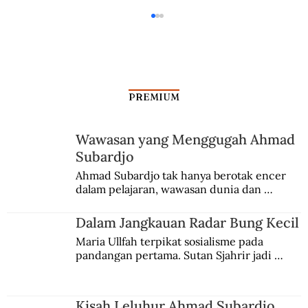
PREMIUM
Wawasan yang Menggugah Ahmad
Subardjo
Dalam Jangkauan Radar Bung Kecil
Ahmad Subardjo tak hanya berotak encer 
dalam pelajaran, wawasan dunia dan 
kesadaran kebangsaannya tumbuh berkat 
Jules Verne, Multatuli, hingga Sun Yat-sen.
Dalam Jangkauan Radar Bung Kecil
Maria Ullfah terpikat sosialisme pada 
pandangan pertama. Sutan Sjahrir jadi 
comblangnya.
Kisah Leluhur Ahmad Subardjo