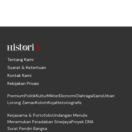
Tentang Kami
Syarat & Ketentuan
Kontak Kami
Kebijakan Privasi
Premium
Politik
Kultur
Militer
Ekonomi
Olahraga
Sains
Urban
Lorong Zaman
Kolom
Koja
Historiografis
Kerjasama & Portofolio
Undangan Menulis
Menemukan Peradaban Sriwijaya
Proyek DNA
Surat Pendiri Bangsa