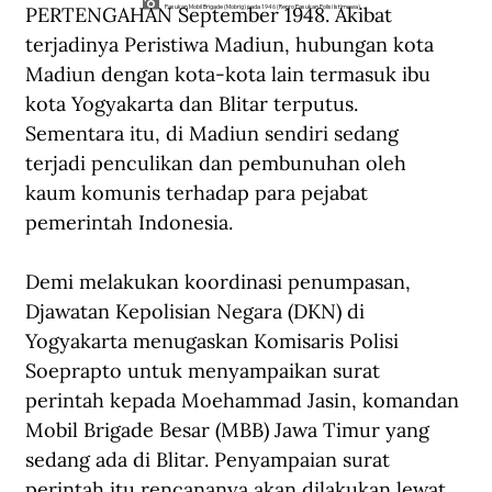
PERTENGAHAN September 1948. Akibat 
Pasukan Mobil Brigade (Mobrig) pada 1946 (Repro Pasukan Polisi Istimewa).
terjadinya Peristiwa Madiun, hubungan kota 
Madiun dengan kota-kota lain termasuk ibu 
kota Yogyakarta dan Blitar terputus. 
Sementara itu, di Madiun sendiri sedang 
terjadi penculikan dan pembunuhan oleh 
kaum komunis terhadap para pejabat 
pemerintah Indonesia.
Demi melakukan koordinasi penumpasan, 
Djawatan Kepolisian Negara (DKN) di 
Yogyakarta menugaskan Komisaris Polisi 
Soeprapto untuk menyampaikan surat 
perintah kepada Moehammad Jasin, komandan 
Mobil Brigade Besar (MBB) Jawa Timur yang 
sedang ada di Blitar. Penyampaian surat 
perintah itu rencananya akan dilakukan lewat 