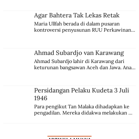
merantau ke Jawa dan menjadi pemuka 
agama Islam. Anaknya mengikuti jejaknya.
Agar Bahtera Tak Lekas Retak
Maria Ullfah berada di dalam pusaran 
kontroversi penyusunan RUU Perkawinan. 
Berbuah manis walau penuh kompromi.
Ahmad Subardjo van Karawang
Ahmad Subardjo lahir di Karawang dari 
keturunan bangsawan Aceh dan Jawa. Anak 
kesayangan mantri polisi ini pindah ke 
Batavia untuk melanjutkan pendidikan di 
sekolah Belanda.
Persidangan Pelaku Kudeta 3 Juli
1946
Para pengikut Tan Malaka dihadapkan ke 
pengadilan. Mereka didakwa melakukan 
penculikan Sutan Sjahrir dan berupaya 
menggulingkan pemerintahan.