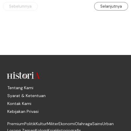
Sebelumnya
Selanjutnya
Tentang Kami
Syarat & Ketentuan
Kontak Kami
Kebijakan Privasi
Premium
Politik
Kultur
Militer
Ekonomi
Olahraga
Sains
Urban
Lorong Zaman
Kolom
Koja
Historiografis