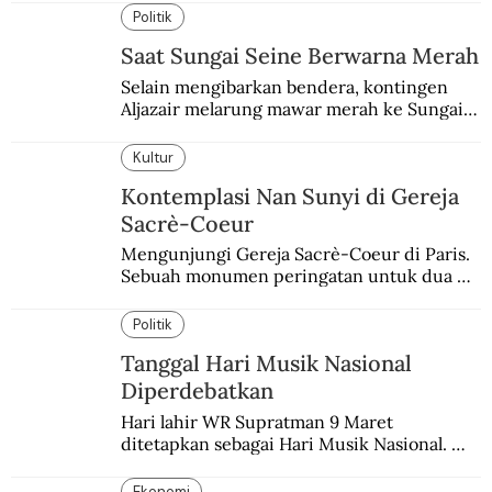
belum memadai.
Politik
Saat Sungai Seine Berwarna Merah
Selain mengibarkan bendera, kontingen 
Aljazair melarung mawar merah ke Sungai 
Seine yang jadi saksi Pembantaian Paris.
Kultur
Kontemplasi Nan Sunyi di Gereja
Sacrè-Coeur
Mengunjungi Gereja Sacrè-Coeur di Paris. 
Sebuah monumen peringatan untuk dua 
peristiwa yang memukul kaum Katolik 
Prancis.
Politik
Tanggal Hari Musik Nasional
Diperdebatkan
Hari lahir WR Supratman 9 Maret 
ditetapkan sebagai Hari Musik Nasional. 
Padahal tanggal itu masih diperdebatkan.
Ekonomi