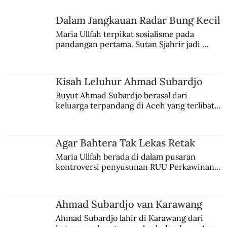
Zaman Gorombolan DI/TII
Dalam Jangkauan Radar Bung Kecil
Maria Ullfah terpikat sosialisme pada 
pandangan pertama. Sutan Sjahrir jadi 
comblangnya.
Kisah Leluhur Ahmad Subardjo
Buyut Ahmad Subardjo berasal dari 
keluarga terpandang di Aceh yang terlibat 
persaingan kekuasaan. Dia memilih 
merantau ke Jawa dan menjadi pemuka 
agama Islam. Anaknya mengikuti jejaknya.
Agar Bahtera Tak Lekas Retak
Maria Ullfah berada di dalam pusaran 
kontroversi penyusunan RUU Perkawinan. 
Berbuah manis walau penuh kompromi.
Ahmad Subardjo van Karawang
Ahmad Subardjo lahir di Karawang dari 