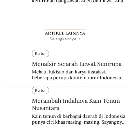
keturunan bangsawan Aceh dan Jawa. Anak 
kesayangan mantri polisi ini pindah ke 
Batavia untuk melanjutkan pendidikan di 
sekolah Belanda.
ARTIKEL LAINNYA
Selengkapnya
Kultur
Menafsir Sejarah Lewat Senirupa
Melalui lukisan dan karya instalasi,
beberapa perupa kontemporer Indonesia
merayakan 70 tahun kemerdekaan
Indonesia.
Kultur
Merambah Indahnya Kain Tenun
Nusantara
Kain tenun di berbagai daerah di Indonesia 
punya ciri khas masing-masing. Sayangnya, 
pendataan tentang para perajinnya masih 