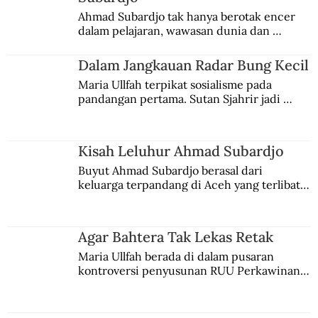
Ahmad Subardjo tak hanya berotak encer 
dalam pelajaran, wawasan dunia dan 
kesadaran kebangsaannya tumbuh berkat 
Jules Verne, Multatuli, hingga Sun Yat-sen.
Dalam Jangkauan Radar Bung Kecil
Maria Ullfah terpikat sosialisme pada 
pandangan pertama. Sutan Sjahrir jadi 
comblangnya.
Kisah Leluhur Ahmad Subardjo
Buyut Ahmad Subardjo berasal dari 
keluarga terpandang di Aceh yang terlibat 
persaingan kekuasaan. Dia memilih 
merantau ke Jawa dan menjadi pemuka 
agama Islam. Anaknya mengikuti jejaknya.
Agar Bahtera Tak Lekas Retak
Maria Ullfah berada di dalam pusaran 
kontroversi penyusunan RUU Perkawinan. 
Berbuah manis walau penuh kompromi.