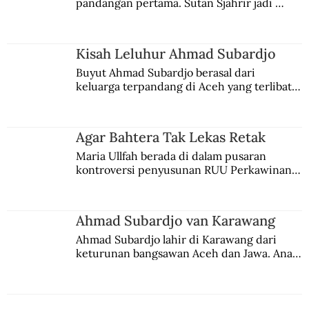
pandangan pertama. Sutan Sjahrir jadi 
comblangnya.
Kisah Leluhur Ahmad Subardjo
Buyut Ahmad Subardjo berasal dari 
keluarga terpandang di Aceh yang terlibat 
persaingan kekuasaan. Dia memilih 
merantau ke Jawa dan menjadi pemuka 
agama Islam. Anaknya mengikuti jejaknya.
Agar Bahtera Tak Lekas Retak
Maria Ullfah berada di dalam pusaran 
kontroversi penyusunan RUU Perkawinan. 
Berbuah manis walau penuh kompromi.
Ahmad Subardjo van Karawang
Ahmad Subardjo lahir di Karawang dari 
keturunan bangsawan Aceh dan Jawa. Anak 
kesayangan mantri polisi ini pindah ke 
Batavia untuk melanjutkan pendidikan di 
sekolah Belanda.