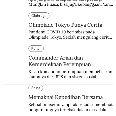
Mungkin kuasa, bisa juga kebanggaan. Yang 
pasti, derita  korban.
Olahraga
Olimpiade Tokyo Punya Cerita
Pandemi COVID-19 berimbas pada 
Olimpiade Tokyo. Seolah mengulang cerita 
kelam 80 tahun silam meski penyebabnya 
berbeda.
Kultur
Commander Arian dan
Kemerdekaan Perempuan
Kisah komandan perempuan membebaskan 
kaumnya dari ISIS dan sistem sosial 
patriarki di bawah desingan peluru.
Sains
Memaknai Kepedihan Bersama
Sebuah museum yang tak sekadar membuat 
pengunjungnya terjebak dalam masa lalu, 
atau menangis, tapi memberi makna atas 