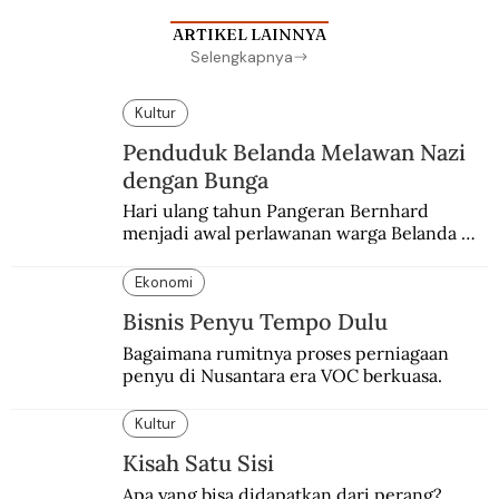
ARTIKEL LAINNYA
Selengkapnya
Kultur
Penduduk Belanda Melawan Nazi
dengan Bunga
Hari ulang tahun Pangeran Bernhard 
menjadi awal perlawanan warga Belanda 
terhadap pendudukan Nazi Jerman. Bunga 
anyelir favorit sang pangeran menjadi 
Ekonomi
simbol perlawanan.
Bisnis Penyu Tempo Dulu
Bagaimana rumitnya proses perniagaan 
penyu di Nusantara era VOC berkuasa.
Kultur
Kisah Satu Sisi
Apa yang bisa didapatkan dari perang? 