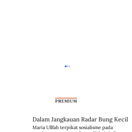
PREMIUM
Dalam Jangkauan Radar Bung Kecil
Aksi Poncke Princen di Hardjasari
Maria Ullfah terpikat sosialisme pada 