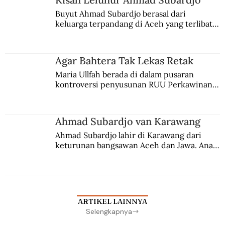
Buyut Ahmad Subardjo berasal dari 
keluarga terpandang di Aceh yang terlibat 
persaingan kekuasaan. Dia memilih 
merantau ke Jawa dan menjadi pemuka 
agama Islam. Anaknya mengikuti jejaknya.
Agar Bahtera Tak Lekas Retak
Maria Ullfah berada di dalam pusaran 
kontroversi penyusunan RUU Perkawinan. 
Berbuah manis walau penuh kompromi.
Ahmad Subardjo van Karawang
Ahmad Subardjo lahir di Karawang dari 
keturunan bangsawan Aceh dan Jawa. Anak 
kesayangan mantri polisi ini pindah ke 
Batavia untuk melanjutkan pendidikan di 
sekolah Belanda.
ARTIKEL LAINNYA
Selengkapnya