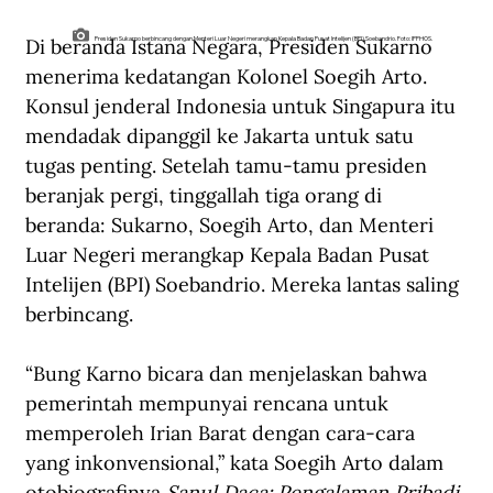
Di beranda Istana Negara, Presiden Sukarno 
Presiden Sukarno berbincang dengan Menteri Luar Negeri merangkap Kepala Badan Pusat Intelijen (BPI) Soebandrio. Foto: IPPHOS.
menerima kedatangan Kolonel Soegih Arto. 
Konsul jenderal Indonesia untuk Singapura itu 
mendadak dipanggil ke Jakarta untuk satu 
tugas penting. Setelah tamu-tamu presiden 
beranjak pergi, tinggallah tiga orang di 
beranda: Sukarno, Soegih Arto, dan Menteri 
Luar Negeri merangkap Kepala Badan Pusat 
Intelijen (BPI) Soebandrio. Mereka lantas saling 
berbincang.
“Bung Karno bicara dan menjelaskan bahwa 
pemerintah mempunyai rencana untuk 
memperoleh Irian Barat dengan cara-cara 
yang inkonvensional,” kata Soegih Arto dalam 
otobiografinya
 Sanul Daca: Pengalaman Pribadi 