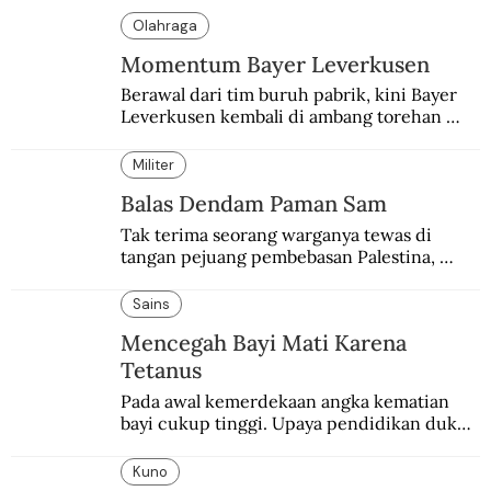
Olahraga
Momentum Bayer Leverkusen
Berawal dari tim buruh pabrik, kini Bayer 
Leverkusen kembali di ambang torehan 
“treble”. Sempat diejek dengan julukan 
“Neverkusen”.
Militer
Balas Dendam Paman Sam
Tak terima seorang warganya tewas di 
tangan pejuang pembebasan Palestina, 
pemerintahan Ronald Reagan melakukan 
pembalasan.
Sains
Mencegah Bayi Mati Karena
Tetanus
Pada awal kemerdekaan angka kematian 
bayi cukup tinggi. Upaya pendidikan dukun 
pun dilakukan lewat Proyek Serpong.
Kuno