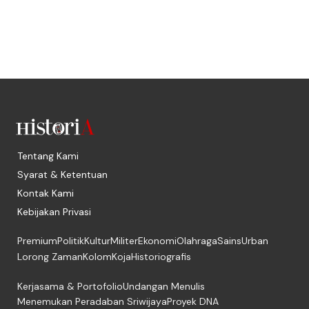
Tentang Kami
Syarat & Ketentuan
Kontak Kami
Kebijakan Privasi
Premium
Politik
Kultur
Militer
Ekonomi
Olahraga
Sains
Urban
Lorong Zaman
Kolom
Koja
Historiografis
Kerjasama & Portofolio
Undangan Menulis
Menemukan Peradaban Sriwijaya
Proyek DNA