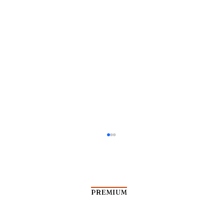
PREMIUM
Kisah Leluhur Walisongo