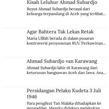
Kisah Leluhur Ahmad Subardjo
Buyut Ahmad Subardjo berasal dari 
keluarga terpandang di Aceh yang terlibat 
persaingan kekuasaan. Dia memilih 
merantau ke Jawa dan menjadi pemuka 
agama Islam. Anaknya mengikuti jejaknya.
Agar Bahtera Tak Lekas Retak
Maria Ullfah berada di dalam pusaran 
kontroversi penyusunan RUU Perkawinan. 
Berbuah manis walau penuh kompromi.
Ahmad Subardjo van Karawang
Ahmad Subardjo lahir di Karawang dari 
keturunan bangsawan Aceh dan Jawa. Anak 
kesayangan mantri polisi ini pindah ke 
Batavia untuk melanjutkan pendidikan di 
sekolah Belanda.
Persidangan Pelaku Kudeta 3 Juli
1946
Para pengikut Tan Malaka dihadapkan ke 
pengadilan. Mereka didakwa melakukan 