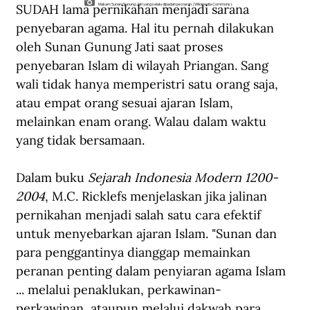
SUDAH lama pernikahan menjadi sarana 
Makam Sunan Gunung Jati yang selalu dipadati peziarah. (Wikimedia Commons).
penyebaran agama. Hal itu pernah dilakukan 
oleh Sunan Gunung Jati saat proses 
penyebaran Islam di wilayah Priangan. Sang 
wali tidak hanya memperistri satu orang saja, 
atau empat orang sesuai ajaran Islam, 
melainkan enam orang. Walau dalam waktu 
yang tidak bersamaan.
Dalam buku 
Sejarah Indonesia Modern 1200-
2004
, M.C. Ricklefs menjelaskan jika jalinan 
pernikahan menjadi salah satu cara efektif 
untuk menyebarkan ajaran Islam. "Sunan dan 
para penggantinya dianggap memainkan 
peranan penting dalam penyiaran agama Islam 
... melalui penaklukan, perkawinan-
perkawinan, ataupun melalui dakwah para 