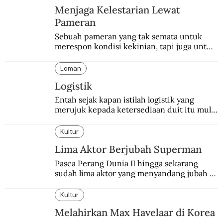
Menjaga Kelestarian Lewat
Pameran
Sebuah pameran yang tak semata untuk 
merespon kondisi kekinian, tapi juga untuk 
menghidupkan sekaligus mengabadikan 
Balai Budaya selaku tempat bersejarah 
Loman
dalam dunia seni-budaya bangsa.
Logistik
Entah sejak kapan istilah logistik yang 
merujuk kepada ketersediaan duit itu mulai 
digunakan.
Kultur
Lima Aktor Berjubah Superman
Pasca Perang Dunia II hingga sekarang 
sudah lima aktor yang menyandang jubah 
Superman. Siapa yang paling difavoritkan 
para penggemarnya?
Kultur
Melahirkan Max Havelaar di Korea