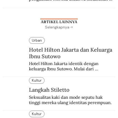
penculikan Sutan Sjahrir dan berupaya 
menggulingkan pemerintahan.
ARTIKEL LAINNYA
Selengkapnya
Urban
Hotel Hilton Jakarta dan Keluarga
Ibnu Sutowo
Hotel Hilton Jakarta identik dengan 
keluarga Ibnu Sutowo. Mulai dari 
kepemilikan hotel hingga skandal berdarah 
pada malam tahun baru.
Kultur
Langkah Stiletto
Seksualitas kaki dan mode sepatu hak 
tinggi mereka ulang identitas perempuan.
Kultur