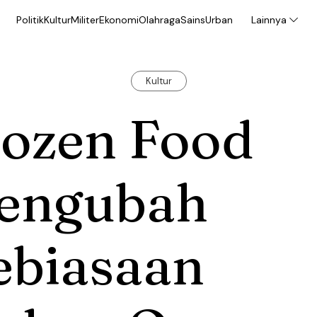
Politik
Kultur
Militer
Ekonomi
Olahraga
Sains
Urban
Lainnya
Kultur
rozen Food
engubah
ebiasaan