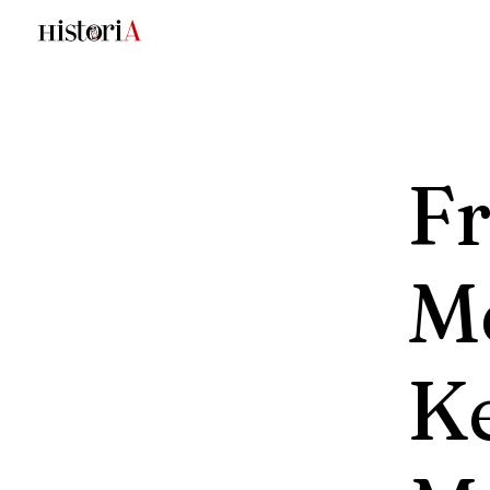
F
M
K