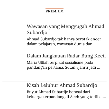
PREMIUM
Wawasan yang Menggugah Ahmad
Subardjo
Bagaimana Gajah Mada Menjadi
Ahmad Subardjo tak hanya berotak encer 
dalam pelajaran, wawasan dunia dan 
Mahapatih?
kesadaran kebangsaannya tumbuh berkat 
Jules Verne, Multatuli, hingga Sun Yat-sen.
Dalam Jangkauan Radar Bung Kecil
Maria Ullfah terpikat sosialisme pada 
pandangan pertama. Sutan Sjahrir jadi 
comblangnya.
Kisah Leluhur Ahmad Subardjo
Buyut Ahmad Subardjo berasal dari 
keluarga terpandang di Aceh yang terlibat 
persaingan kekuasaan. Dia memilih 
merantau ke Jawa dan menjadi pemuka 