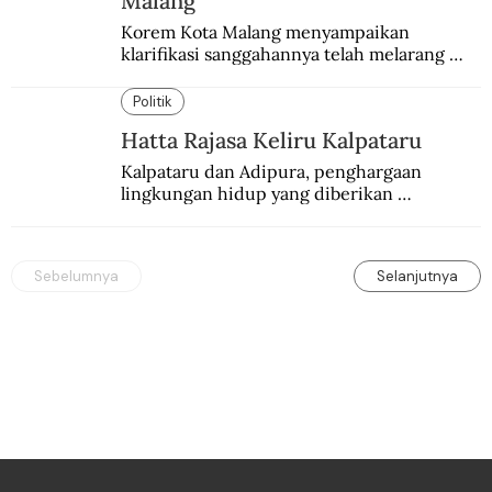
Malang
Korem Kota Malang menyampaikan 
klarifikasi sanggahannya telah melarang 
seminar sejarah di Universitas Negeri 
Malang.
Politik
Hatta Rajasa Keliru Kalpataru
Kalpataru dan Adipura, penghargaan 
lingkungan hidup yang diberikan 
pemerintah setiap tahun kepada dua pihak 
yang berbeda.
Sebelumnya
Selanjutnya