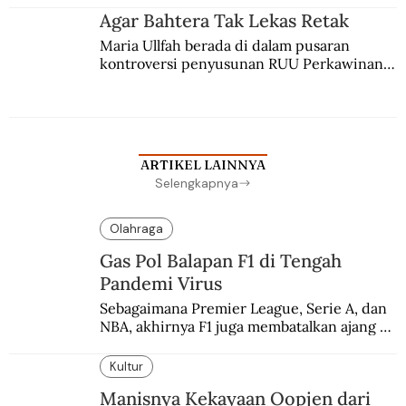
agama Islam. Anaknya mengikuti jejaknya.
Agar Bahtera Tak Lekas Retak
Maria Ullfah berada di dalam pusaran 
kontroversi penyusunan RUU Perkawinan. 
Berbuah manis walau penuh kompromi.
ARTIKEL LAINNYA
Selengkapnya
Olahraga
Gas Pol Balapan F1 di Tengah
Pandemi Virus
Sebagaimana Premier League, Serie A, dan 
NBA, akhirnya F1 juga membatalkan ajang 
balapannya. Menghindari pengalaman 
enam dekade lampau.
Kultur
Manisnya Kekayaan Oopjen dari