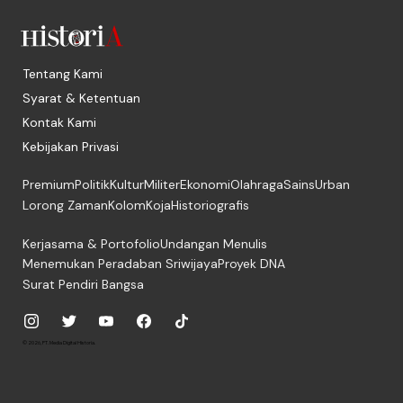
Tentang Kami
Syarat & Ketentuan
Kontak Kami
Kebijakan Privasi
Premium
Politik
Kultur
Militer
Ekonomi
Olahraga
Sains
Urban
Lorong Zaman
Kolom
Koja
Historiografis
Kerjasama & Portofolio
Undangan Menulis
Menemukan Peradaban Sriwijaya
Proyek DNA
Surat Pendiri Bangsa
© 2026, PT. Media Digital Historia.