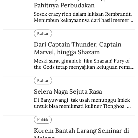
Pahitnya Perbudakan
Sosok crazy rich dalam lukisan Rembrandt. 
Menimbun kekayaannya dari hasil memeras 
keringat para budak.
Kultur
Dari Captain Thunder, Captain
Marvel, hingga Shazam
Meski sarat gimmick, film Shazam! Fury of 
the Gods tetap menyajikan keluguan remaja 
yang menyimpan kekuatan para dewa 
Yunani.
Kultur
Selera Naga Sejuta Rasa
Di Banyuwangi, tak usah menunggu Imlek 
untuk bisa menikmati kuliner Tionghoa. 
Ada pasar kuliner khas yang digelar tiap 
pekan.
Politik
Korem Bantah Larang Seminar di