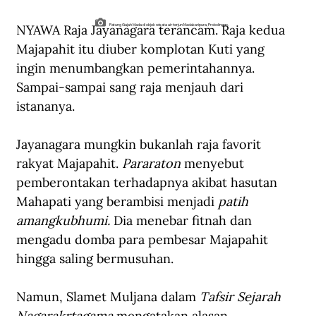
NYAWA Raja Jayanagara terancam. Raja kedua 
Patung Gajah Mada di objek wisata air terjun Madakaripura, Probolinggo.
Majapahit itu diuber komplotan Kuti yang 
ingin menumbangkan pemerintahannya. 
Sampai-sampai sang raja menjauh dari 
istananya.
Jayanagara mungkin bukanlah raja favorit 
rakyat Majapahit. 
Pararaton
 menyebut 
pemberontakan terhadapnya akibat hasutan 
Mahapati yang berambisi menjadi 
patih 
amangkubhumi.
 Dia menebar fitnah dan 
mengadu domba para pembesar Majapahit 
hingga saling bermusuhan.
Namun, Slamet Muljana dalam 
Tafsir Sejarah 
Nagarakrtagama 
mengatakan alasan 