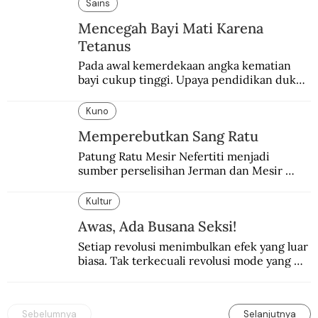
pembalasan.
Sains
Mencegah Bayi Mati Karena
Tetanus
Pada awal kemerdekaan angka kematian 
bayi cukup tinggi. Upaya pendidikan dukun 
pun dilakukan lewat Proyek Serpong.
Kuno
Memperebutkan Sang Ratu
Patung Ratu Mesir Nefertiti menjadi 
sumber perselisihan Jerman dan Mesir 
selama puluhan tahun.
Kultur
Awas, Ada Busana Seksi!
Setiap revolusi menimbulkan efek yang luar 
biasa. Tak terkecuali revolusi mode yang 
seksi-seksi.
Sebelumnya
Selanjutnya