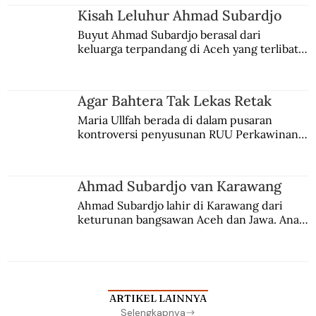
Kisah Leluhur Ahmad Subardjo
Buyut Ahmad Subardjo berasal dari 
keluarga terpandang di Aceh yang terlibat 
persaingan kekuasaan. Dia memilih 
merantau ke Jawa dan menjadi pemuka 
agama Islam. Anaknya mengikuti jejaknya.
Agar Bahtera Tak Lekas Retak
Maria Ullfah berada di dalam pusaran 
kontroversi penyusunan RUU Perkawinan. 
Berbuah manis walau penuh kompromi.
Ahmad Subardjo van Karawang
Ahmad Subardjo lahir di Karawang dari 
keturunan bangsawan Aceh dan Jawa. Anak 
kesayangan mantri polisi ini pindah ke 
Batavia untuk melanjutkan pendidikan di 
sekolah Belanda.
ARTIKEL LAINNYA
Selengkapnya