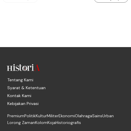
Tentang Kami
Syarat & Ketentuan
Kontak Kami
Kebijakan Privasi
Premium
Politik
Kultur
Militer
Ekonomi
Olahraga
Sains
Urban
Lorong Zaman
Kolom
Koja
Historiografis