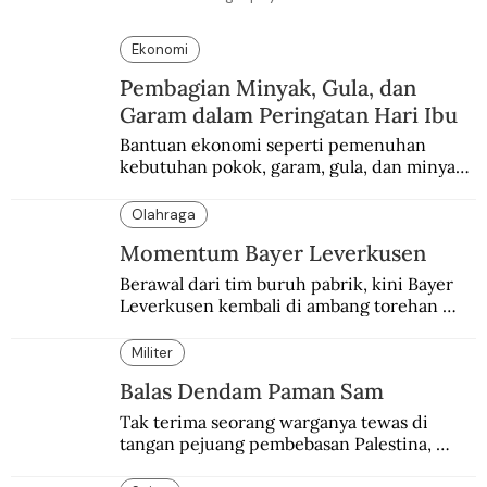
Ekonomi
Pembagian Minyak, Gula, dan
Garam dalam Peringatan Hari Ibu
Bantuan ekonomi seperti pemenuhan 
kebutuhan pokok, garam, gula, dan minyak 
menjadi salah satu perhatian dalam 
peringatan Hari Ibu.
Olahraga
Momentum Bayer Leverkusen
Berawal dari tim buruh pabrik, kini Bayer 
Leverkusen kembali di ambang torehan 
“treble”. Sempat diejek dengan julukan 
“Neverkusen”.
Militer
Balas Dendam Paman Sam
Tak terima seorang warganya tewas di 
tangan pejuang pembebasan Palestina, 
pemerintahan Ronald Reagan melakukan 