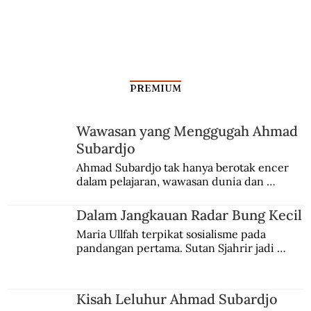
PREMIUM
Wawasan yang Menggugah Ahmad
Subardjo
Ahmad Subardjo tak hanya berotak encer 
dalam pelajaran, wawasan dunia dan 
kesadaran kebangsaannya tumbuh berkat 
Jules Verne, Multatuli, hingga Sun Yat-sen.
Dalam Jangkauan Radar Bung Kecil
Maria Ullfah terpikat sosialisme pada 
pandangan pertama. Sutan Sjahrir jadi 
comblangnya.
Kisah Leluhur Ahmad Subardjo