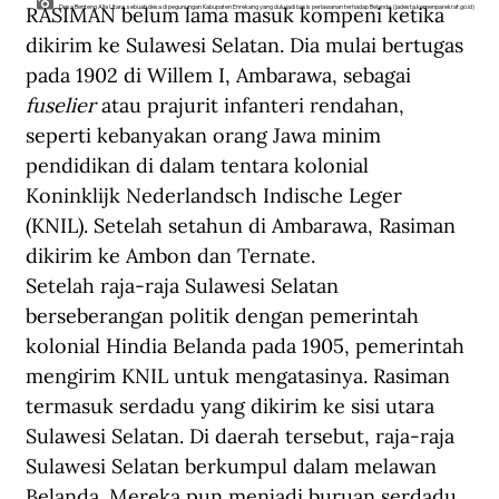
RASIMAN belum lama masuk kompeni ketika 
Desa Benteng Alla Utara, sebuah desa di pegunungan Kabupaten Enrekang yang dulu jadi basis perlawanan terhadap Belanda. (jadesta.kemenparekraf.go.id)
dikirim ke Sulawesi Selatan. Dia mulai bertugas 
pada 1902 di Willem I, Ambarawa, sebagai 
fuselier
 atau prajurit infanteri rendahan, 
seperti kebanyakan orang Jawa minim 
pendidikan di dalam tentara kolonial 
Koninklijk Nederlandsch Indische Leger 
(KNIL). Setelah setahun di Ambarawa, Rasiman 
dikirim ke Ambon dan Ternate. 
Setelah raja-raja Sulawesi Selatan 
berseberangan politik dengan pemerintah 
kolonial Hindia Belanda pada 1905, pemerintah 
mengirim KNIL untuk mengatasinya. Rasiman 
termasuk serdadu yang dikirim ke sisi utara 
Sulawesi Selatan. Di daerah tersebut, raja-raja 
Sulawesi Selatan berkumpul dalam melawan 
Belanda. Mereka pun menjadi buruan serdadu 