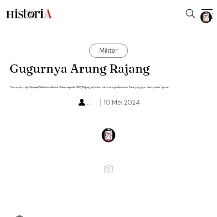
Militer
Gugurnya Arung Rajang
Pasca-para raja Sulawesi Selatan melawan Belanda pada 1905, Rajang jadi salah satu basis perlawanan. Rajanya gugur dalam pertempuran.
...
10 Mei 2024