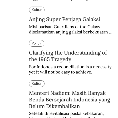
dan industri.
Kultur
Anjing Super Penjaga Galaksi
Misi barisan Guardians of the Galaxy 
diselamatkan anjing galaksi berkekuatan 
super. Karakter yang terinspirasi dari Laika 
si martir antariksa Soviet.
Politik
Clarifying the Understanding of
the 1965 Tragedy
For Indonesia reconciliation is a necessity, 
yet it will not be easy to achieve.
Kultur
Menteri Nadiem: Masih Banyak
Benda Bersejarah Indonesia yang
Belum Dikembalikan
Setelah direvitalisasi paska kebakaran, 