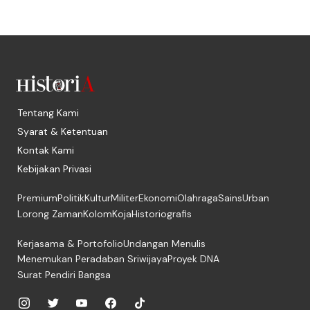
Tentang Kami
Syarat & Ketentuan
Kontak Kami
Kebijakan Privasi
Premium
Politik
Kultur
Militer
Ekonomi
Olahraga
Sains
Urban
Lorong Zaman
Kolom
Koja
Historiografis
Kerjasama & Portofolio
Undangan Menulis
Menemukan Peradaban Sriwijaya
Proyek DNA
Surat Pendiri Bangsa