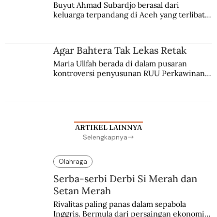
Buyut Ahmad Subardjo berasal dari 
keluarga terpandang di Aceh yang terlibat 
persaingan kekuasaan. Dia memilih 
merantau ke Jawa dan menjadi pemuka 
agama Islam. Anaknya mengikuti jejaknya.
Agar Bahtera Tak Lekas Retak
Maria Ullfah berada di dalam pusaran 
kontroversi penyusunan RUU Perkawinan. 
Berbuah manis walau penuh kompromi.
ARTIKEL LAINNYA
Selengkapnya
Olahraga
Serba-serbi Derbi Si Merah dan
Setan Merah
Rivalitas paling panas dalam sepabola 
Inggris. Bermula dari persaingan ekonomi 