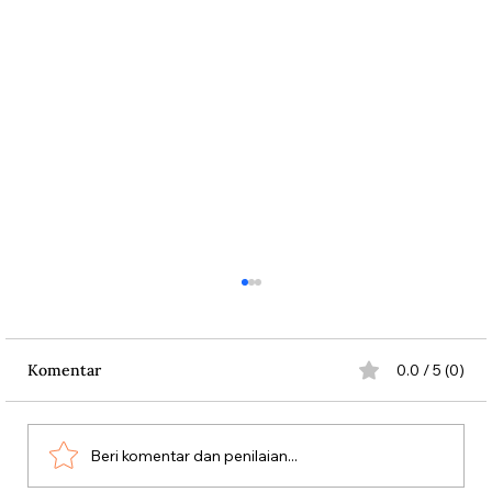
Komentar
0.0 / 5 (0)
Beri komentar dan penilaian...
Aksi Koboi Jenderal Moestopo