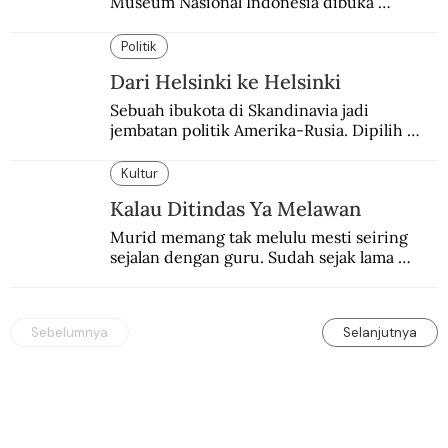
Museum Nasional Indonesia dibuka 
kembali. Bertepatan dengan perhelatan 
Pameran Repatriasi 2024.
Politik
Dari Helsinki ke Helsinki
Sebuah ibukota di Skandinavia jadi 
jembatan politik Amerika-Rusia. Dipilih 
karena kenetralannya sejak Perang Dingin.
Kultur
Kalau Ditindas Ya Melawan
Murid memang tak melulu mesti seiring 
sejalan dengan guru. Sudah sejak lama 
orang-orang mengatakan, guru kencing 
berdiri, murid kencing berlari.
Sebelumnya
Selanjutnya