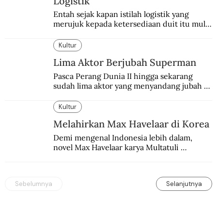
Logistik
Entah sejak kapan istilah logistik yang 
merujuk kepada ketersediaan duit itu mulai 
digunakan.
Kultur
Lima Aktor Berjubah Superman
Pasca Perang Dunia II hingga sekarang 
sudah lima aktor yang menyandang jubah 
Superman. Siapa yang paling difavoritkan 
para penggemarnya?
Kultur
Melahirkan Max Havelaar di Korea
Demi mengenal Indonesia lebih dalam, 
novel Max Havelaar karya Multatuli 
diterjemahkan ke dalam bahasa Korea.
Sebelumnya
Selanjutnya