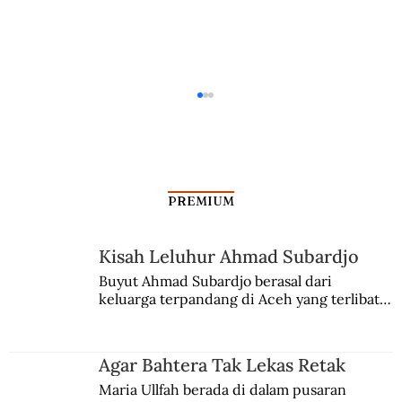
PREMIUM
Kisah Leluhur Ahmad Subardjo
Buyut Ahmad Subardjo berasal dari 
keluarga terpandang di Aceh yang terlibat 
Gunung Semeru Memantapkan Pulau
persaingan kekuasaan. Dia memilih 
Jawa
merantau ke Jawa dan menjadi pemuka 
agama Islam. Anaknya mengikuti jejaknya.
Agar Bahtera Tak Lekas Retak
Maria Ullfah berada di dalam pusaran 