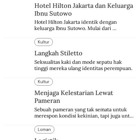
Hotel Hilton Jakarta dan Keluarga
Ibnu Sutowo
Hotel Hilton Jakarta identik dengan 
keluarga Ibnu Sutowo. Mulai dari 
kepemilikan hotel hingga skandal berdarah 
pada malam tahun baru.
Kultur
Langkah Stiletto
Seksualitas kaki dan mode sepatu hak 
tinggi mereka ulang identitas perempuan.
Kultur
Menjaga Kelestarian Lewat
Pameran
Sebuah pameran yang tak semata untuk 
merespon kondisi kekinian, tapi juga untuk 
menghidupkan sekaligus mengabadikan 
Balai Budaya selaku tempat bersejarah 
Loman
dalam dunia seni-budaya bangsa.