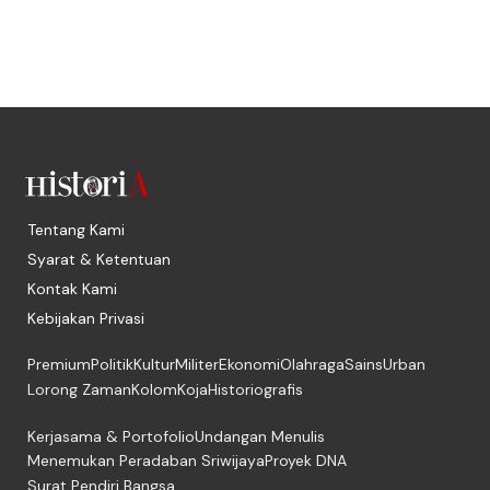
Tentang Kami
Syarat & Ketentuan
Kontak Kami
Kebijakan Privasi
Premium
Politik
Kultur
Militer
Ekonomi
Olahraga
Sains
Urban
Lorong Zaman
Kolom
Koja
Historiografis
Kerjasama & Portofolio
Undangan Menulis
Menemukan Peradaban Sriwijaya
Proyek DNA
Surat Pendiri Bangsa