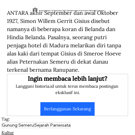
ANTARA akhir September dan awal Oktober 
Gunung Semeru, 18 September 1913. (Wereldmuseum Amsterdam/Wikimedia Commons).
1927, Simon Willem Gerrit Gisius disebut 
namanya di beberapa koran di Belanda dan 
Hindia Belanda. Pasalnya, seorang putri 
penjaga hotel di Madura melarikan diri tanpa 
alas kaki dari tempat Gisius di Smeroe Hoeve 
alias Peternakan Semeru di dekat danau 
terkenal bernama Ranupane.  
Ingin membaca lebih lanjut?
Langgani historia.id untuk terus membaca postingan 
eksklusif ini.
Berlangganan Sekarang
Tag:
Gunung Semeru
Sejarah Pariwisata
Kultur