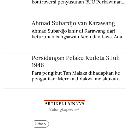
kontroversi penyusunan RUU Perkawinan. 
Berbuah manis walau penuh kompromi.
Ahmad Subardjo van Karawang
Ahmad Subardjo lahir di Karawang dari 
keturunan bangsawan Aceh dan Jawa. Anak 
kesayangan mantri polisi ini pindah ke 
Batavia untuk melanjutkan pendidikan di 
sekolah Belanda.
Persidangan Pelaku Kudeta 3 Juli
1946
Para pengikut Tan Malaka dihadapkan ke 
pengadilan. Mereka didakwa melakukan 
penculikan Sutan Sjahrir dan berupaya 
menggulingkan pemerintahan.
ARTIKEL LAINNYA
Selengkapnya
Urban