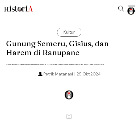
Kultur
Gunung Semeru, Gisius, dan
Harem di Ranupane
Bos peternakan di Ranupane ini mempioniri ekowisata Gunung Semeru. Namanya sempat tercoreng oleh "kasus" harem di Ranupane.
Petrik Matanasi
29 Okt 2024