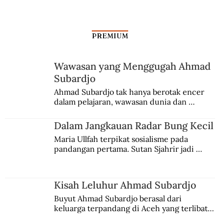
PREMIUM
Wawasan yang Menggugah Ahmad
Subardjo
Cerita di Balik Repatriasi Arca Brahma
Ahmad Subardjo tak hanya berotak encer 
dalam pelajaran, wawasan dunia dan 
kesadaran kebangsaannya tumbuh berkat 
Jules Verne, Multatuli, hingga Sun Yat-sen.
Dalam Jangkauan Radar Bung Kecil
Maria Ullfah terpikat sosialisme pada 
pandangan pertama. Sutan Sjahrir jadi 
comblangnya.
Kisah Leluhur Ahmad Subardjo
Buyut Ahmad Subardjo berasal dari 
keluarga terpandang di Aceh yang terlibat 
persaingan kekuasaan. Dia memilih 