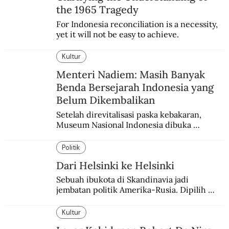
the 1965 Tragedy
For Indonesia reconciliation is a necessity, 
yet it will not be easy to achieve.
Kultur
Menteri Nadiem: Masih Banyak
Benda Bersejarah Indonesia yang
Belum Dikembalikan
Setelah direvitalisasi paska kebakaran, 
Museum Nasional Indonesia dibuka 
kembali. Bertepatan dengan perhelatan 
Pameran Repatriasi 2024.
Politik
Dari Helsinki ke Helsinki
Sebuah ibukota di Skandinavia jadi 
jembatan politik Amerika-Rusia. Dipilih 
karena kenetralannya sejak Perang Dingin.
Kultur