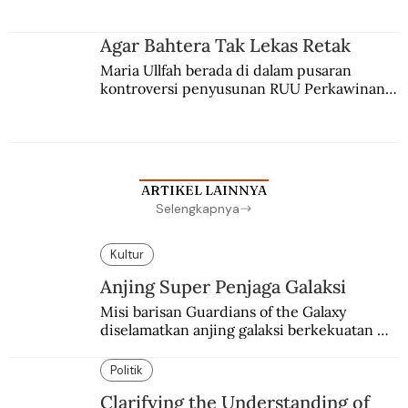
merantau ke Jawa dan menjadi pemuka 
agama Islam. Anaknya mengikuti jejaknya.
Agar Bahtera Tak Lekas Retak
Maria Ullfah berada di dalam pusaran 
kontroversi penyusunan RUU Perkawinan. 
Berbuah manis walau penuh kompromi.
ARTIKEL LAINNYA
Selengkapnya
Kultur
Anjing Super Penjaga Galaksi
Misi barisan Guardians of the Galaxy 
diselamatkan anjing galaksi berkekuatan 
super. Karakter yang terinspirasi dari Laika 
si martir antariksa Soviet.
Politik
Clarifying the Understanding of