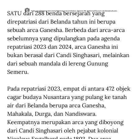
SATU dari 288 benda bersejarah yang 
Sketsa arca Ganesha dari Lereng Mahameru karya Adrianus Johannes Bik. (Nationaal Museum van Wereldculturen).
direpatriasi dari Belanda tahun ini berupa 
sebuah arca Ganesha. Berbeda dari arca-arca 
sebelumnya yang dipulangkan pada agenda 
repatriasi 2023 dan 2024, arca Ganesha ini 
bukan berasal dari Candi Singhasari, melainkan 
dari sebuah mandala di lereng Gunung 
Semeru. 
Pada repatriasi 2023, empat di antara 472 objek 
cagar budaya Nusantara yang pulang ke tanah 
air dari Belanda berupa arca Ganesha, 
Mahakala, Durga, dan Nandiswara. 
Keempatnya merupakan arca yang diboyong 
dari Candi Singhasari oleh pejabat kolonial 
Nicolaus Engelhard pada 1803. Dua arca 