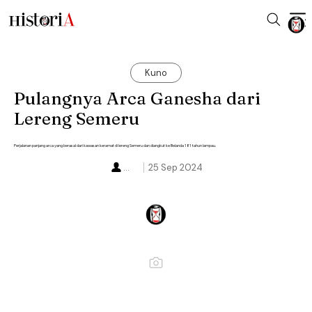
Kuno
Pulangnya Arca Ganesha dari
Lereng Semeru
Perjalanan panjang arca yang berasal dari kawasan keramat di lereng Semeru dan diangkut ke Belanda 181 tahun lampau.
...
25 Sep 2024