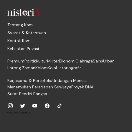
Tentang Kami
Syarat & Ketentuan
Kontak Kami
Kebijakan Privasi
Premium
Politik
Kultur
Militer
Ekonomi
Olahraga
Sains
Urban
Lorong Zaman
Kolom
Koja
Historiografis
Kerjasama & Portofolio
Undangan Menulis
Menemukan Peradaban Sriwijaya
Proyek DNA
Surat Pendiri Bangsa
© 2026, PT. Media Digital Historia.