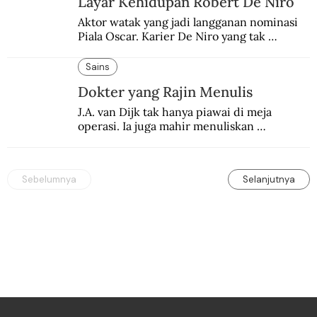
Layar Kehidupan Robert De Niro
Aktor watak yang jadi langganan nominasi 
Piala Oscar. Karier De Niro yang tak 
terbelenggu batas-batas genre merentang 
lebih dari setengah abad.
Sains
Dokter yang Rajin Menulis
J.A. van Dijk tak hanya piawai di meja 
operasi. Ia juga mahir menuliskan 
pengalaman operasinya dalam jurnal medis.
Sebelumnya
Selanjutnya