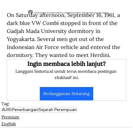
On Saturday afternoon, September 16, 1961, a 
Herdini during her first tandem flight (Doc. Herdini Family/Herdini, Cintaku di Angkasa by Andry Hariana)
dark blue VW Combi stopped in front of the 
Gadjah Mada University dormitory in 
Yogyakarta. Several men got out of the 
Indonesian Air Force vehicle and entered the 
dormitory. They wanted to meet Herdini.
Ingin membaca lebih lanjut?
Langgani historia.id untuk terus membaca postingan 
eksklusif ini.
Berlangganan Sekarang
Tag:
AURI
Penerbangan
Sejarah Perempuan
Premium
English