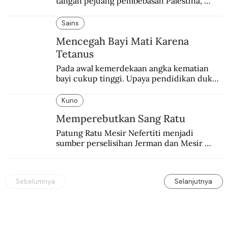
tangan pejuang pembebasan Palestina, 
pemerintahan Ronald Reagan melakukan 
pembalasan.
Sains
Mencegah Bayi Mati Karena
Tetanus
Pada awal kemerdekaan angka kematian 
bayi cukup tinggi. Upaya pendidikan dukun 
pun dilakukan lewat Proyek Serpong.
Kuno
Memperebutkan Sang Ratu
Patung Ratu Mesir Nefertiti menjadi 
sumber perselisihan Jerman dan Mesir 
selama puluhan tahun.
Sebelumnya
Selanjutnya