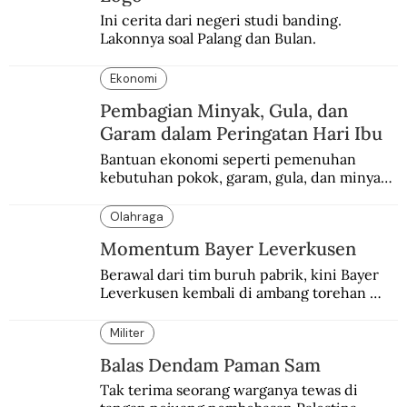
Ini cerita dari negeri studi banding. 
Lakonnya soal Palang dan Bulan.
Ekonomi
Pembagian Minyak, Gula, dan
Garam dalam Peringatan Hari Ibu
Bantuan ekonomi seperti pemenuhan 
kebutuhan pokok, garam, gula, dan minyak 
menjadi salah satu perhatian dalam 
peringatan Hari Ibu.
Olahraga
Momentum Bayer Leverkusen
Berawal dari tim buruh pabrik, kini Bayer 
Leverkusen kembali di ambang torehan 
“treble”. Sempat diejek dengan julukan 
“Neverkusen”.
Militer
Balas Dendam Paman Sam
Tak terima seorang warganya tewas di 