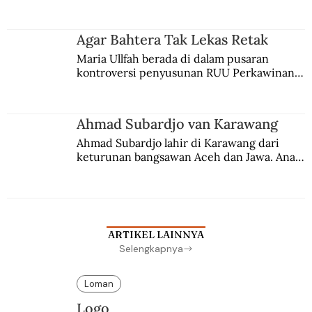
persaingan kekuasaan. Dia memilih 
merantau ke Jawa dan menjadi pemuka 
agama Islam. Anaknya mengikuti jejaknya.
Agar Bahtera Tak Lekas Retak
Maria Ullfah berada di dalam pusaran 
kontroversi penyusunan RUU Perkawinan. 
Berbuah manis walau penuh kompromi.
Ahmad Subardjo van Karawang
Ahmad Subardjo lahir di Karawang dari 
keturunan bangsawan Aceh dan Jawa. Anak 
kesayangan mantri polisi ini pindah ke 
Batavia untuk melanjutkan pendidikan di 
sekolah Belanda.
ARTIKEL LAINNYA
Selengkapnya
Loman
Logo