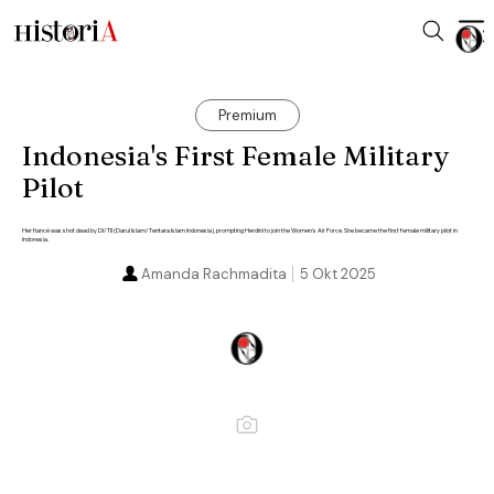
Premium
Indonesia's First Female Military
Pilot
Her fiancé was shot dead by DI/TII (Darul Islam/Tentara Islam Indonesia), prompting Herdini to join the Women's Air Force. She became the first female military pilot in
Indonesia.
Amanda Rachmadita
5 Okt 2025