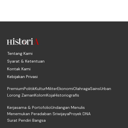
Tentang Kami
Syarat & Ketentuan
Kontak Kami
Kebijakan Privasi
Premium
Politik
Kultur
Militer
Ekonomi
Olahraga
Sains
Urban
Lorong Zaman
Kolom
Koja
Historiografis
Kerjasama & Portofolio
Undangan Menulis
Menemukan Peradaban Sriwijaya
Proyek DNA
Surat Pendiri Bangsa