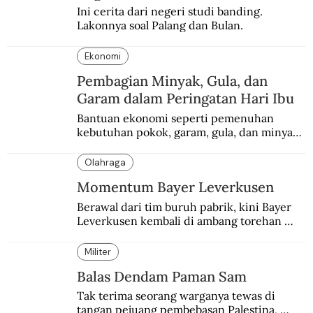
Ini cerita dari negeri studi banding. 
Lakonnya soal Palang dan Bulan.
Ekonomi
Pembagian Minyak, Gula, dan
Garam dalam Peringatan Hari Ibu
Bantuan ekonomi seperti pemenuhan 
kebutuhan pokok, garam, gula, dan minyak 
menjadi salah satu perhatian dalam 
peringatan Hari Ibu.
Olahraga
Momentum Bayer Leverkusen
Berawal dari tim buruh pabrik, kini Bayer 
Leverkusen kembali di ambang torehan 
“treble”. Sempat diejek dengan julukan 
“Neverkusen”.
Militer
Balas Dendam Paman Sam
Tak terima seorang warganya tewas di 
tangan pejuang pembebasan Palestina, 