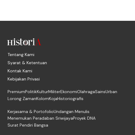
Tentang Kami
Syarat & Ketentuan
Kontak Kami
Kebijakan Privasi
Premium
Politik
Kultur
Militer
Ekonomi
Olahraga
Sains
Urban
Lorong Zaman
Kolom
Koja
Historiografis
Kerjasama & Portofolio
Undangan Menulis
Menemukan Peradaban Sriwijaya
Proyek DNA
Surat Pendiri Bangsa