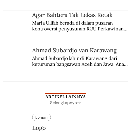
merantau ke Jawa dan menjadi pemuka 
agama Islam. Anaknya mengikuti jejaknya.
Agar Bahtera Tak Lekas Retak
Maria Ullfah berada di dalam pusaran 
kontroversi penyusunan RUU Perkawinan. 
Berbuah manis walau penuh kompromi.
Ahmad Subardjo van Karawang
Ahmad Subardjo lahir di Karawang dari 
keturunan bangsawan Aceh dan Jawa. Anak 
kesayangan mantri polisi ini pindah ke 
Batavia untuk melanjutkan pendidikan di 
sekolah Belanda.
ARTIKEL LAINNYA
Selengkapnya
Loman
Logo