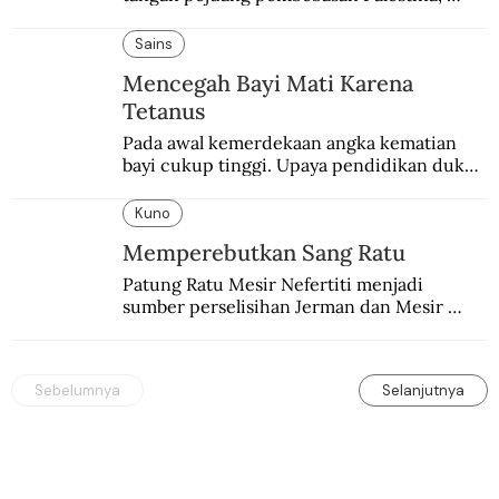
pemerintahan Ronald Reagan melakukan 
pembalasan.
Sains
Mencegah Bayi Mati Karena
Tetanus
Pada awal kemerdekaan angka kematian 
bayi cukup tinggi. Upaya pendidikan dukun 
pun dilakukan lewat Proyek Serpong.
Kuno
Memperebutkan Sang Ratu
Patung Ratu Mesir Nefertiti menjadi 
sumber perselisihan Jerman dan Mesir 
selama puluhan tahun.
Sebelumnya
Selanjutnya