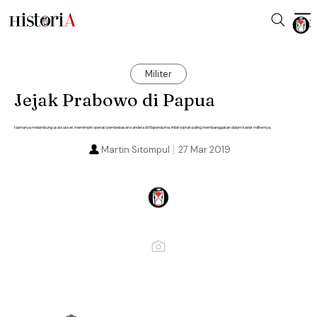
Militer
Jejak Prabowo di Papua
Namanya melambung usai sukses memimpin operasi pembebasan sandera di Mapenduma. Inilah kiprah paling membanggakan dalam karier militernya.
Martin Sitompul
27 Mar 2019