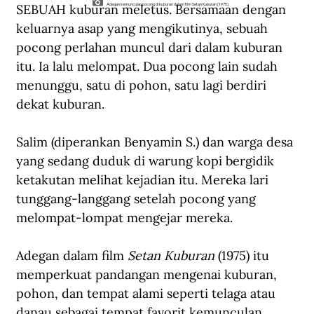
SEBUAH kuburan meletus. Bersamaan dengan 
Adegan kemunculan pocong di kuburan dalam film Setan Kuburan (1975).
keluarnya asap yang mengikutinya, sebuah 
pocong perlahan muncul dari dalam kuburan 
itu. Ia lalu melompat. Dua pocong lain sudah 
menunggu, satu di pohon, satu lagi berdiri 
dekat kuburan.
Salim (diperankan Benyamin S.) dan warga desa 
yang sedang duduk di warung kopi bergidik 
ketakutan melihat kejadian itu. Mereka lari 
tunggang-langgang setelah pocong yang 
melompat-lompat mengejar mereka.
Adegan dalam film 
Setan Kuburan
 (1975) itu 
memperkuat pandangan mengenai kuburan, 
pohon, dan tempat alami seperti telaga atau 
danau sebagai tempat favorit kemunculan 