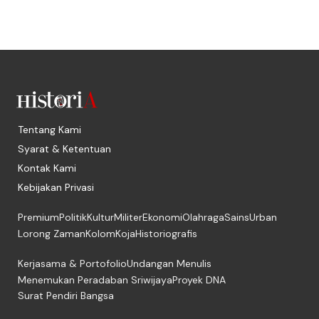
Tentang Kami
Syarat & Ketentuan
Kontak Kami
Kebijakan Privasi
Premium
Politik
Kultur
Militer
Ekonomi
Olahraga
Sains
Urban
Lorong Zaman
Kolom
Koja
Historiografis
Kerjasama & Portofolio
Undangan Menulis
Menemukan Peradaban Sriwijaya
Proyek DNA
Surat Pendiri Bangsa