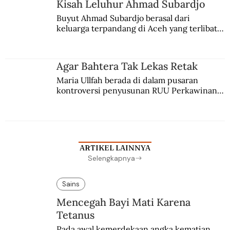
Kisah Leluhur Ahmad Subardjo
Buyut Ahmad Subardjo berasal dari 
keluarga terpandang di Aceh yang terlibat 
persaingan kekuasaan. Dia memilih 
merantau ke Jawa dan menjadi pemuka 
agama Islam. Anaknya mengikuti jejaknya.
Agar Bahtera Tak Lekas Retak
Maria Ullfah berada di dalam pusaran 
kontroversi penyusunan RUU Perkawinan. 
Berbuah manis walau penuh kompromi.
ARTIKEL LAINNYA
Selengkapnya
Sains
Mencegah Bayi Mati Karena
Tetanus
Pada awal kemerdekaan angka kematian 