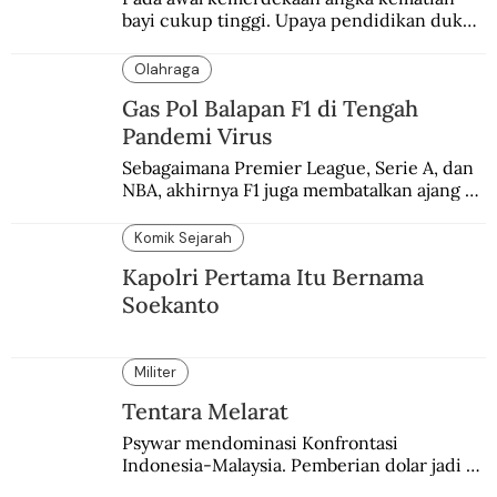
bayi cukup tinggi. Upaya pendidikan dukun 
pun dilakukan lewat Proyek Serpong.
Olahraga
Gas Pol Balapan F1 di Tengah
Pandemi Virus
Sebagaimana Premier League, Serie A, dan 
NBA, akhirnya F1 juga membatalkan ajang 
balapannya. Menghindari pengalaman 
enam dekade lampau.
Komik Sejarah
Kapolri Pertama Itu Bernama
Soekanto
Militer
Tentara Melarat
Psywar mendominasi Konfrontasi 
Indonesia-Malaysia. Pemberian dolar jadi 
salah satu bentuk yang sering digunakan.