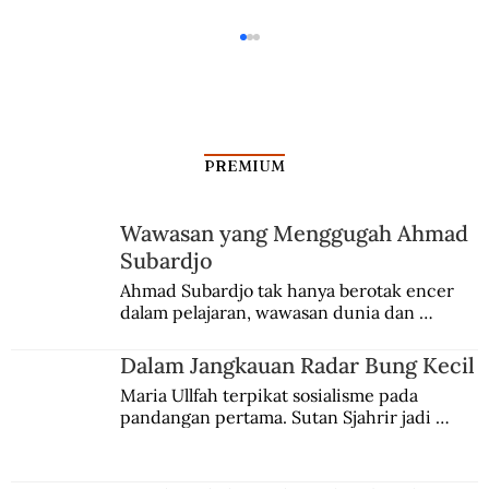
PREMIUM
Wawasan yang Menggugah Ahmad
Subardjo
Usai Reformasi, Pocong Mendominasi
Ahmad Subardjo tak hanya berotak encer 
dalam pelajaran, wawasan dunia dan 
kesadaran kebangsaannya tumbuh berkat 
Jules Verne, Multatuli, hingga Sun Yat-sen.
Dalam Jangkauan Radar Bung Kecil
Maria Ullfah terpikat sosialisme pada 
pandangan pertama. Sutan Sjahrir jadi 
comblangnya.