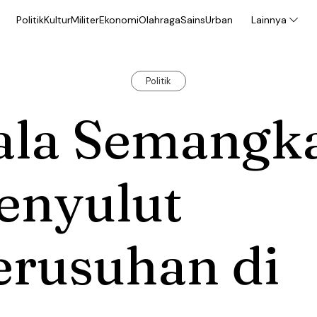
Politik
Kultur
Militer
Ekonomi
Olahraga
Sains
Urban
Lainnya
Politik
ala Semangk
enyulut
erusuhan di