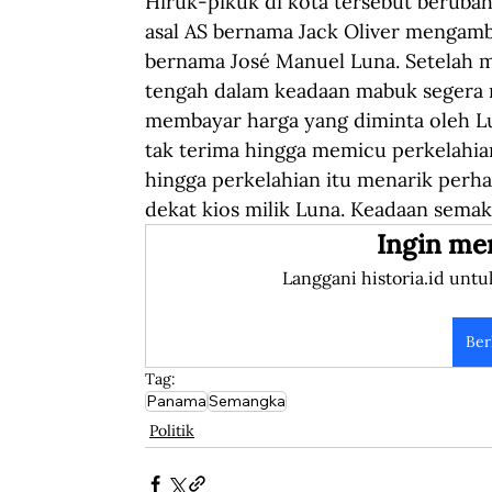
Hiruk-pikuk di kota tersebut beruba
asal AS bernama Jack Oliver mengamb
bernama José Manuel Luna. Setelah m
tengah dalam keadaan mabuk segera
membayar harga yang diminta oleh L
tak terima hingga memicu perkelahia
hingga perkelahian itu menarik perh
dekat kios milik Luna. Keadaan sema
Ingin me
Langgani historia.id untu
Ber
Tag:
Panama
Semangka
Politik