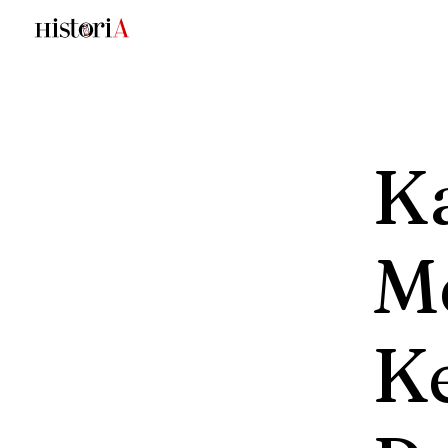
K
M
K