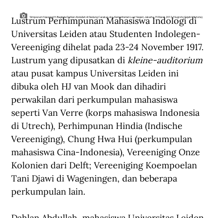
Lustrum Perhimpunan Mahasiswa Indologi di 
Simposium Nasional H. Baginda Dahlan Abdullah di Gedung Caraka Loka, Kementerian Luar Negeri, Jakarta, 15 Maret 2017. (Nugroho Sejati/Historia).
Universitas Leiden atau Studenten Indolegen-
Vereeniging dihelat pada 23-24 November 1917. 
Lustrum yang dipusatkan di 
kleine-auditorium
atau pusat kampus Universitas Leiden ini 
dibuka oleh HJ van Mook dan dihadiri 
perwakilan dari perkumpulan mahasiswa 
seperti Van Verre (korps mahasiswa Indonesia 
di Utrech), Perhimpunan Hindia (Indische 
Vereeniging), Chung Hwa Hui (perkumpulan 
mahasiswa Cina-Indonesia), Vereeniging Onze 
Kolonien dari Delft; Vereeniging Koempoelan 
Tani Djawi di Wageningen, dan beberapa 
perkumpulan lain.
Dahlan Abdullah, mahasiswa Universitas Leiden 