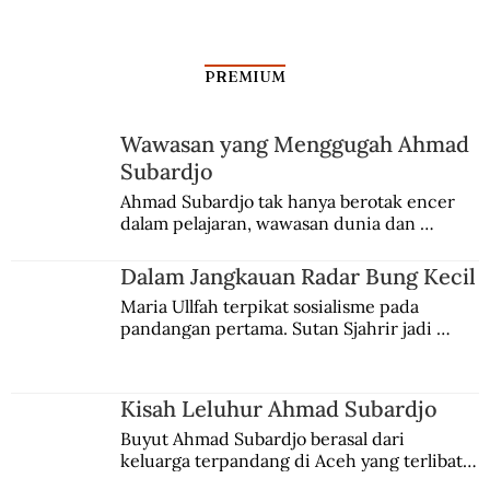
PREMIUM
Wawasan yang Menggugah Ahmad
Subardjo
Ahmad Subardjo tak hanya berotak encer 
dalam pelajaran, wawasan dunia dan 
kesadaran kebangsaannya tumbuh berkat 
Jules Verne, Multatuli, hingga Sun Yat-sen.
Dalam Jangkauan Radar Bung Kecil
Maria Ullfah terpikat sosialisme pada 
pandangan pertama. Sutan Sjahrir jadi 
comblangnya.
Kisah Leluhur Ahmad Subardjo
Buyut Ahmad Subardjo berasal dari 
keluarga terpandang di Aceh yang terlibat 
persaingan kekuasaan. Dia memilih 