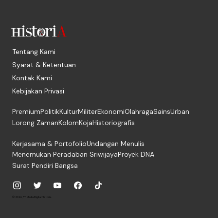
Tentang Kami
Syarat & Ketentuan
Kontak Kami
Kebijakan Privasi
Premium
Politik
Kultur
Militer
Ekonomi
Olahraga
Sains
Urban
Lorong Zaman
Kolom
Koja
Historiografis
Kerjasama & Portofolio
Undangan Menulis
Menemukan Peradaban Sriwijaya
Proyek DNA
Surat Pendiri Bangsa
© 2026, PT. Media Digital Historia.