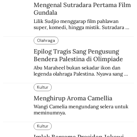
Mengenal Sutradara Pertama Film
Gundala
Lilik Sudjio menggarap film pahlawan 
super, komedi, hingga mistik. Sutradara 
terbaik yang kurang dilirik.
Olahraga
Epilog Tragis Sang Pengusung
Bendera Palestina di Olimpiade
Abu Maraheel bukan sekadar ikon dan 
legenda olahraga Palestina. Nyawa sang 
Olimpian tak tertolong setelah Israel 
memblokade Rafah.
Kultur
Menghirup Aroma Camellia
Wangi Camelia mengundang selera untuk 
meminumnya.
Kultur
Imlek Bersama Presiden Jokowi