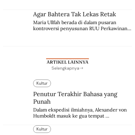
merantau ke Jawa dan menjadi pemuka 
agama Islam. Anaknya mengikuti jejaknya.
Agar Bahtera Tak Lekas Retak
Maria Ullfah berada di dalam pusaran 
kontroversi penyusunan RUU Perkawinan. 
Berbuah manis walau penuh kompromi.
ARTIKEL LAINNYA
Selengkapnya
Kultur
Penutur Terakhir Bahasa yang
Punah
Dalam ekspedisi ilmiahnya, Alexander von 
Humboldt masuk ke gua tempat 
pemakaman suku yang telah punah. Seekor 
burung nuri diyakini sebagai penutur 
Kultur
terakhir bahasa suku itu.